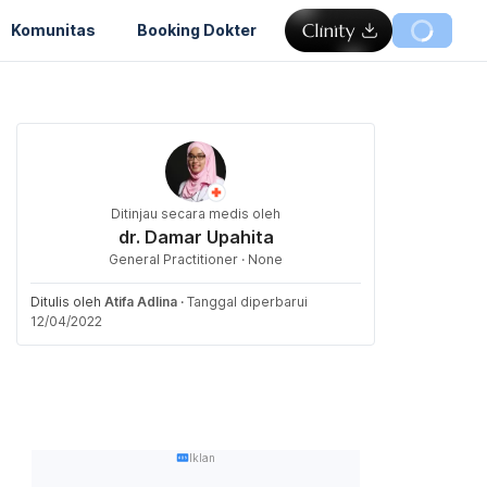
Komunitas
Booking Dokter
Ditinjau secara medis oleh
dr. Damar Upahita
General Practitioner · None
Ditulis oleh
Atifa Adlina
·
Tanggal diperbarui
12/04/2022
Iklan