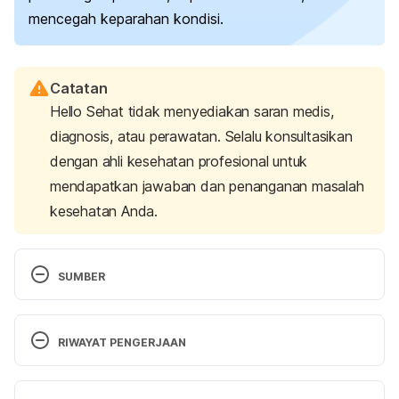
mencegah keparahan kondisi.
Catatan
Hello Sehat tidak menyediakan saran medis,
diagnosis, atau perawatan. Selalu konsultasikan
dengan ahli kesehatan profesional untuk
mendapatkan jawaban dan penanganan masalah
kesehatan Anda.
SUMBER
U.S. Department of Health and Human Services. 
(n.d.). 
Treatment of viral gastroenteritis (“stomach 
RIWAYAT PENGERJAAN
flu”)
. National Institute of Diabetes and Digestive 
and Kidney Diseases. Retrieved June 6, 2022, from 
Versi Terbaru
https://www.niddk.nih.gov/health-