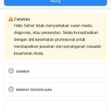
Hitung
langsung ke inbox Anda.
Catatan
Hello Sehat tidak menyediakan saran medis,
diagnosis, atau perawatan. Selalu konsultasikan
dengan ahli kesehatan profesional untuk
mendapatkan jawaban dan penanganan masalah
kesehatan Anda.
SUMBER
Catabolism vs. Anabolism: What’s the Difference?
. 
Cleveland Clinic. (2021). Retrieved 20 July 2023, 
RIWAYAT PENGERJAAN
from 
https://health.clevelandclinic.org/anabolism-
vs-catabolism/
Versi Terbaru
How can I speed up my metabolism?
. NHS. (2020). 
20/07/2023