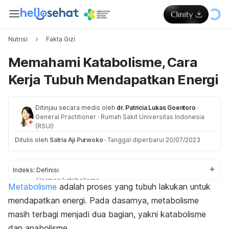
Nutrisi
Fakta Gizi
Memahami Katabolisme, Cara
Kerja Tubuh Mendapatkan Energi
Ditinjau secara medis oleh
dr. Patricia Lukas Goentoro
·
General Practitioner
·
Rumah Sakit Universitas Indonesia
(RSUI)
Ditulis oleh
Satria Aji Purwoko
·
Tanggal diperbarui 20/07/2023
Indeks:
Definisi
Hormon katabolisme
Metabolisme
adalah proses yang tubuh lakukan untuk
Katabolisme lambat
mendapatkan energi. Pada dasarnya, metabolisme
Cara meningkatkan
masih terbagi menjadi dua bagian, yakni katabolisme
dan anabolisme.