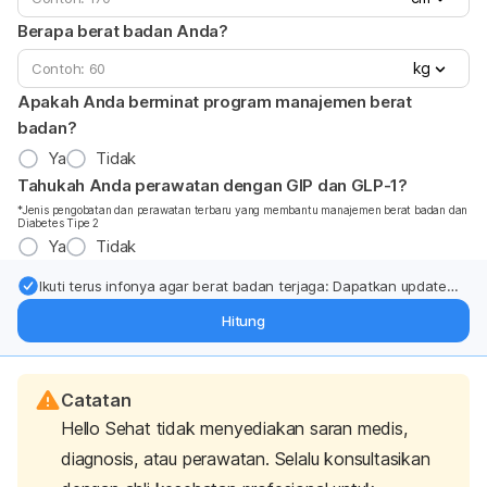
Berapa berat badan Anda?
kg
Apakah Anda berminat program manajemen berat
badan?
Ya
Tidak
Tahukah Anda perawatan dengan GIP dan GLP-1?
*Jenis pengobatan dan perawatan terbaru yang membantu manajemen berat badan dan
Diabetes Tipe 2
Ya
Tidak
Ikuti terus infonya agar berat badan terjaga: Dapatkan update
dari pakar mengenai dukungan dan perawatan berat badan
Hitung
langsung ke inbox Anda.
Catatan
Hello Sehat tidak menyediakan saran medis,
diagnosis, atau perawatan. Selalu konsultasikan