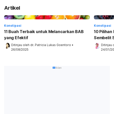
Artikel
Konstipasi
Konstipasi
11 Buah Terbaik untuk Melancarkan BAB
10 Piliha
yang Efektif
Sembelit 
Ditinjau oleh 
dr. Patricia Lukas Goentoro
•
Ditinjau 
26/08/2025
24/01/2
Iklan