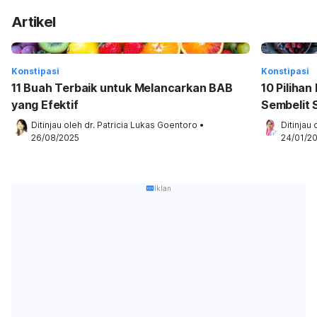
Artikel
Konstipasi
Konstipasi
11 Buah Terbaik untuk Melancarkan BAB
10 Piliha
yang Efektif
Sembelit 
Ditinjau oleh 
dr. Patricia Lukas Goentoro
•
Ditinjau 
26/08/2025
24/01/2
Iklan