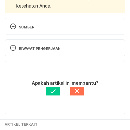
kesehatan Anda.
SUMBER
What are The Top Essential Oils for Constipation?
RIWAYAT PENGERJAAN
https://www.medicalnewstoday.com/articles/3200
39.php accessed on September 26th 2018
Versi Terbaru
Essentials Oils for Constipation
09/06/2021
Ditulis oleh 
Widya Citra Andini
Apakah artikel ini membantu?
https://www.healthline.com/health/essential-oils-
Ditinjau secara medis oleh
dr. Damar Upahita
for-constipation accessed on September 26th 
Diperbarui oleh: 
Abduraafi Andrian
2018
ARTIKEL TERKAIT