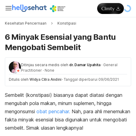
Kesehatan Pencernaan
Konstipasi
6 Minyak Esensial yang Bantu
Mengobati Sembelit
Ditinjau secara medis oleh
dr. Damar Upahita
·
General
Practitioner
·
None
Ditulis oleh
Widya Citra Andini
·
Tanggal diperbarui 09/06/2021
Sembelit (konstipasi) biasanya dapat diatasi dengan
mengubah pola makan, minum suplemen, hingga
mengonsumsi
obat pencahar.
Nah, para ahli menemukan
fakta minyak esensial bisa digunakan untuk mengobati
sembelit. Simak ulasan lengkapnya!