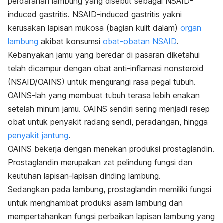
perdarahan lambung yang disebut sebagai NSAID-
induced gastritis.
NSAID
-induced
gastritis
yakni
kerusakan lapisan mukosa (bagian kulit dalam)
organ
lambung
akibat konsumsi
obat-obatan NSAID
.
Kebanyakan jamu yang beredar di pasaran diketahui
telah dicampur dengan obat anti-inflamasi nonsteroid
(NSAID/OAINS) untuk mengurangi rasa pegal tubuh.
OAINS-lah yang membuat tubuh terasa lebih enakan
setelah minum jamu. OAINS sendiri sering menjadi resep
obat untuk penyakit radang sendi, peradangan, hingga
penyakit jantung
.
OAINS bekerja dengan menekan produksi prostaglandin.
Prostaglandin merupakan zat pelindung fungsi dan
keutuhan lapisan-lapisan dinding lambung.
Sedangkan pada lambung, prostaglandin memiliki fungsi
untuk menghambat produksi asam lambung dan
mempertahankan fungsi perbaikan lapisan lambung yang