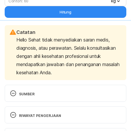
kg
Hitung
Catatan
Hello Sehat tidak menyediakan saran medis,
diagnosis, atau perawatan. Selalu konsultasikan
dengan ahli kesehatan profesional untuk
mendapatkan jawaban dan penanganan masalah
kesehatan Anda.
SUMBER
Becker, J. C., Domschke, W., & Pohle, T. (2004). 
Current approaches to prevent NSAID-induced 
RIWAYAT PENGERJAAN
gastropathy–COX selectivity and beyond. British 
journal of clinical pharmacology, 58(6), 587–600. 
Versi Terbaru