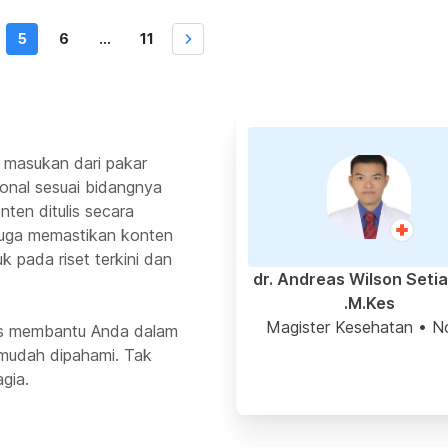
. Fungsi hati dalam sistem pencernaan manusia Berbeda
n usus yang merupakan bagian dari […]
5
6
...
11
 masukan dari pakar
ional sesuai bidangnya
ten ditulis secara
 juga memastikan konten
k pada riset terkini dan
dr. Andreas Wilson Seti
M.Kes.
Magister Kesehatan
• N
rus membantu Anda dalam
mudah dipahami. Tak
gia.