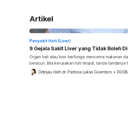
Artikel
Penyakit Hati (Liver)
9 Gejala Sakit Liver yang Tidak Boleh D
Organ hati atau liver berfungsi mencerna makanan d
beracun. Bila kerusakan hati terjadi, tanda-tandany
kesehatan. Lantas, apa saja gejala sakit liver? Gejala
Ditinjau oleh 
dr. Patricia Lukas Goentoro
•
30/08
penyakit liver, terutama pada tahap awal, tidak men
kentara. Namun, tidak menutup kemungkinan bahwa ke
dengan […]