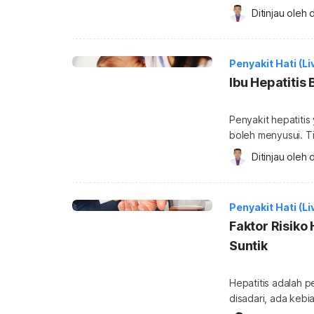
Namun, tidak semua o
Ditinjau oleh 
d
berikut untuk meng
akut dan kronis, 
Penyakit Hati (Li
Ibu Hepatitis
Penyakit hepatitis
boleh menyusui. T
yang dialami ibu d
Ditinjau oleh 
d
boleh menyusui? A
penyakit hepatitis. Pasalnya, ASI yang merupakan salah satu sumber makan
utama bayi dicurig
Penyakit Hati (Li
Faktor Risiko
Suntik
Hepatitis adalah 
disadari, ada kebi
liver ini. Kebiasaa