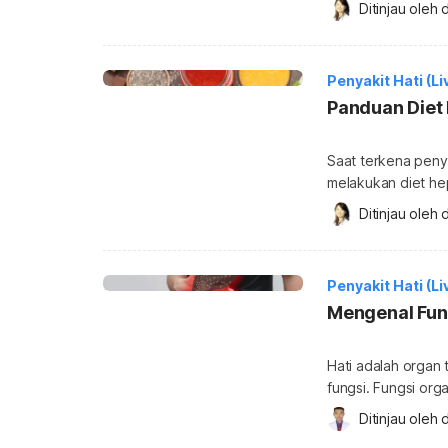
Ditinjau oleh 
d
terkena penyakit he
hepatitis ditulark
cairan tubuh, seper
Penyakit Hati (Li
Panduan Diet 
Saat terkena penya
melakukan diet he
makanan yang seba
Ditinjau oleh 
d
mengalami hepatiti
yang tepat memain
pengobatan medis 
Penyakit Hati (Li
bisa mempercepat
Mengenal Fun
Hati adalah organ
fungsi. Fungsi or
tetapi juga berpe
Ditinjau oleh 
d
lainnya dalam tubu