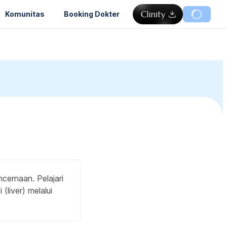
Komunitas
Booking Dokter
ncernaan. Pelajari
(liver) melalui