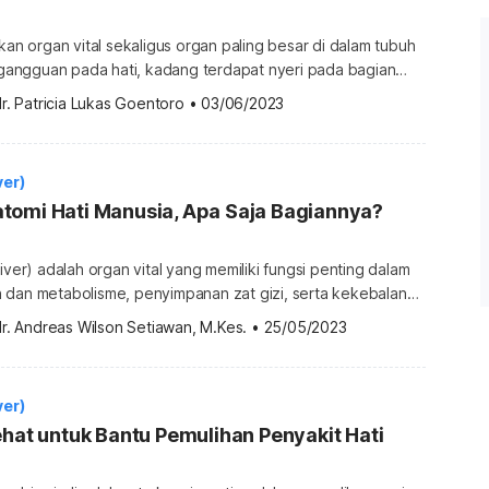
akan organ vital sekaligus organ paling besar di dalam tubuh
t gangguan pada hati, kadang terdapat nyeri pada bagian
ak terjadi, ketahui bagaimana cara menjaga kesehatan hati!
r. Patricia Lukas Goentoro
•
03/06/2023
atan organ hati Organ hati punya lebih dari 100 fungsi
seimbangan tubuh. Kemampuan hati untuk multitasking
 termasuk […]
ver)
tomi Hati Manusia, Apa Saja Bagiannya?
iver) adalah organ vital yang memiliki fungsi penting dalam
 dan metabolisme, penyimpanan zat gizi, serta kekebalan
saja anatomi dan fungsi dari masing-masing bagian hati?
r. Andreas Wilson Setiawan, M.Kes.
•
25/05/2023
n menganggap organ hati
perti ‘love‘ atau ‘daun ivy’. Faktanya, organ dengan berat
 1,5 […]
ver)
ehat untuk Bantu Pemulihan Penyakit Hati