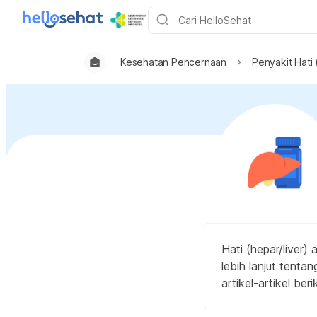
Kesehatan Pencernaan
Penyakit Hati 
Hati (hepar/liver)
lebih lanjut tenta
artikel-artikel berik