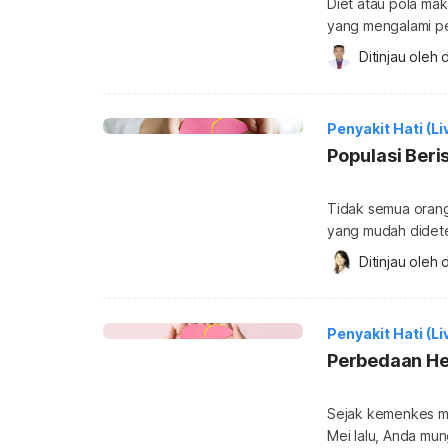
Diet atau pola mak
yang mengalami pe
dalam sistem penc
Ditinjau oleh 
d
dikonsumsi agar ti
penyakit hati mer
penyakit hati seper
Penyakit Hati (Li
Populasi Beri
Tidak semua orang
yang mudah didetek
hepatitis. Mengeta
Ditinjau oleh 
d
mencegah penularan virus hepatitis. L
terkena penyakit li
merupakan penyaki
Penyakit Hati (Li
Perbedaan Hep
Sejak kemenkes m
Mei lalu, Anda mung