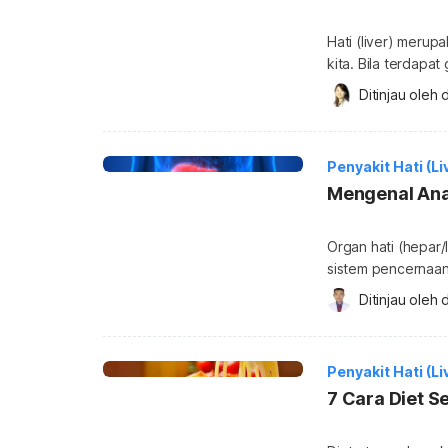
Hati (liver) merup
kita. Bila terdapa
tersebut. Agar tid
Ditinjau oleh 
d
Cara menjaga keseh
dalam mengatur ke
membuat organ ini
Penyakit Hati (Li
Mengenal Ana
Organ hati (hepar/l
sistem pencernaan
tubuh. Namun, apa 
Ditinjau oleh 
d
Anatomi organ hati manusia Banyak orang mungki
memiliki bentuk se
yang tak lebih dari
Penyakit Hati (Li
7 Cara Diet S