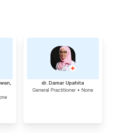
awan,
dr. Damar Upahita
General Practitioner
• None
one