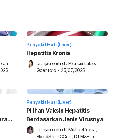
Penyakit Hati (Liver)
Hepatitis Kronis
lson 
Ditinjau oleh 
dr. Patricia Lukas 
2025
Goentoro
•
25/07/2025
Penyakit Hati (Liver)
Pilihan Vaksin Hepatitis
ara
Berdasarkan Jenis Virusnya
 
Ditinjau oleh 
dr. Mikhael Yosia, 
BMedSci, PGCert, DTM&H.
•