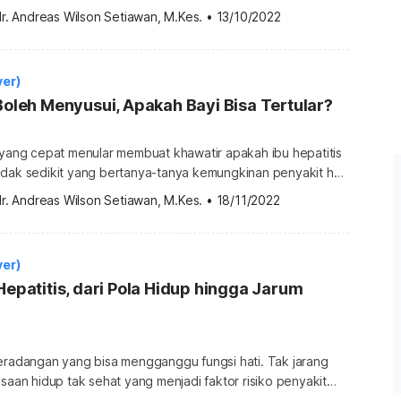
rang mengetahui perbedaan keduanya. Simak ulasan
r. Andreas Wilson Setiawan, M.Kes.
•
13/10/2022
etahui perbedaannya kedua penyakit liver ini! Hepatitis
apa bedanya? Penyakit hepatitis merupakan peradangan
pada organ hati yang disebabkan oleh virus. Hepatitis termasuk […]
ver)
 Boleh Menyusui, Apakah Bayi Bisa Tertular?
 yang cepat menular membuat khawatir apakah ibu hepatitis
idak sedikit yang bertanya-tanya kemungkinan penyakit hati
apat menular pada bayi melalui ASI. Apakah ibu hepatitis
r. Andreas Wilson Setiawan, M.Kes.
•
18/11/2022
da kekhawatiran tersendiri ketika ibu menyusui mengalami
an
ai dapat menjadi media penularan penyakit […]
ver)
 Hepatitis, dari Pola Hidup hingga Jarum
peradangan yang bisa mengganggu fungsi hati. Tak jarang
asaan hidup tak sehat yang menjadi faktor risiko penyakit
n seperti apa dan siapa saja orang yang lebih berisiko