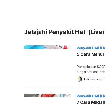
Jelajahi Penyakit Hati (Liver
Penyakit Hati (Li
5 Cara Menur
Pemeriksaan SGOT
fungsi hati dan be
adanya gangguan fu
Ditinjau oleh 
d
menurunkan SGOT
yang tinggi Serum
glutamic pyruvic 
Penyakit Hati (Li
7 Cara Mudah