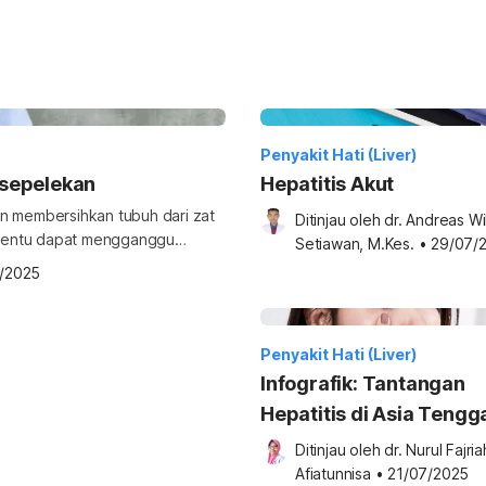
Penyakit Hati (Liver)
isepelekan
Hepatitis Akut
an membersihkan tubuh dari zat
Ditinjau oleh 
dr. Andreas Wi
a tentu dapat mengganggu
Setiawan, M.Kes.
•
29/07/
 umum dari sakit liver Umumnya,
/2025
unjukkan tanda dan gejala yang
rusakan hati bisa ditandai
Penyakit Hati (Liver)
Infografik: Tantangan
Hepatitis di Asia Tengg
dan Global
Ditinjau oleh 
dr. Nurul Fajriah
Afiatunnisa
•
21/07/2025