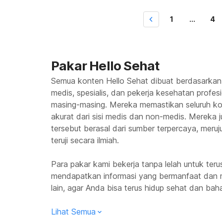
sistem pencernaan
dengan lambung da
1
...
4
Pakar Hello Sehat
Semua konten Hello Sehat dibuat berdasarkan
medis, spesialis, dan pekerja kesehatan profes
masing-masing. Mereka memastikan seluruh kon
akurat dari sisi medis dan non-medis. Mereka
tersebut berasal dari sumber terpercaya, meruju
teruji secara ilmiah.
Para pakar kami bekerja tanpa lelah untuk te
mendapatkan informasi yang bermanfaat dan 
lain, agar Anda bisa terus hidup sehat dan baha
Lihat Semua