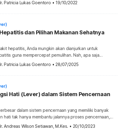
r. Patricia Lukas Goentoro
•
19/10/2022
patitis? Apa saja yang menjadi faktor risiko hepatitis? Virus
an melalui kontak langsung maupun tidak langsung dengan
ti darah, […]
ver)
Hepatitis dan Pilihan Makanan Sehatnya
kit hepatitis, Anda mungkin akan dianjurkan untuk
patitis guna mempercepat pemulihan. Nah, apa saja
iknya dikonsumsi dan pantangan yang harus dihindari saat
r. Patricia Lukas Goentoro
•
28/07/2025
s? Tips memilih makanan untuk diet hepatitis Pola makan
kan peran penting bagi penderita hepatitis. Meski
tetap menjadi kunci utama, asupan makanan sehari-hari
ver)
 […]
gsi Hati (Lever) dalam Sistem Pencernaan
 terbesar dalam sistem pencernaan yang memiliki banyak
gan hati tak hanya membantu jalannya proses pencernaan,
ran dalam sistem peredaran darah dan berbagai mekanisme
r. Andreas Wilson Setiawan, M.Kes.
•
20/10/2023
h Anda. Simak penjelasan fungsi hati selengkapnya dalam