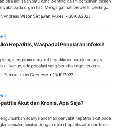
an bisa jadi salah satu kunci penting dalam pemulihan pasien
nyakit pada organ hati. Mengingat hati berperan penting
ernaan, Anda perlu memperhatikan apa yang sebaiknya
r. Andreas Wilson Setiawan, M.Kes.
•
28/03/2023
dak memperberat kerja hati. Panduan diet penyakit hati Diet
upakan pola makan yang dikhususkan bagi orang dengan
ti hepatitis […]
ver)
siko Hepatitis, Waspadai Penularan Infeksi!
 yang mengalami penyakit hepatitis menunjukkan gejala
si. Namun, ada populasi yang berisiko tinggi terkena
hui dan mewaspadai siapa saja yang rentan terinfeksi dapat
r. Patricia Lukas Goentoro
•
13/10/2022
antas, siapa saja orang yang berisiko
ver ini? Siapa saja populasi berisiko hepatitis? Hepatitis
t peradangan organ hati yang bisa disebabkan oleh […]
ver)
atitis Akut dan Kronis, Apa Saja?
engumumkan adanya ancaman penyakit hepatitis akut pada
kin semakin familier dengan istilah hepatitis akut dan kronis.