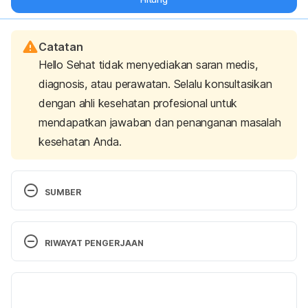
Catatan
Hello Sehat tidak menyediakan saran medis,
diagnosis, atau perawatan. Selalu konsultasikan
dengan ahli kesehatan profesional untuk
mendapatkan jawaban dan penanganan masalah
kesehatan Anda.
SUMBER
Hepatitis B – WHO. Retrieved 22 September 2022, 
from 
https://www.who.int/news-room/fact-
RIWAYAT PENGERJAAN
sheets/detail/hepatitis-b
Versi Terbaru
Populations at Increased Risk for Viral Hepatitis – 
CDC. Retrieved 22 September 2022, from 
13/10/2022