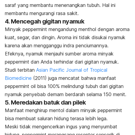
saraf yang membantu menenangkan tubuh. Hal ini
membantu mengurangi rasa sakit.
4. Mencegah gigitan nyamuk
Minyak
peppermint
mengandung
menthol
dengan aroma
kuat, segar, dan dingin. Aroma ini tidak disukai nyamuk
karena akan mengganggu indra penciumannya.
Efeknya, nyamuk menjauhi sumber aroma minyak
peppermint
dan Anda terhindar dari gigitan nyamuk.
Studi terbitan
Asian Pacific Journal of Tropical
Biomedicine
(2011) juga mencatat bahwa manfaat
peppermint oil
bisa 100% melindungi tubuh dari gigitan
nyamuk penyebab demam berdarah selama 150 menit.
5. Meredakan batuk dan pilek
Manfaat menghirup mentol dalam minyak
peppermint
bisa membuat saluran hidung terasa lebih lega.
Meski tidak mengencerkan ingus yang menyumbat
hidung,
peppermint
merangsang reseptor sensorik di