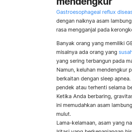
mendengkur
Gastroesophageal reflux disea
dengan naiknya asam lambung 
rasa mengganjal pada kerongko
Banyak orang yang memiliki GE
misalnya ada orang yang
susah
yang sering terbangun pada ma
Namun, keluhan mendengkur p
berkaitan dengan
sleep apnea
.
pendek atau terhenti selama beb
Ketika Anda berbaring, gravit
ini memudahkan asam lambung
mulut.
Lama-kelamaan, asam yang nai
Iritasi yang berkepanjangan 