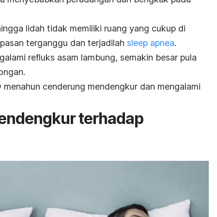
ngga lidah tidak memiliki ruang yang cukup di
pasan terganggu dan terjadilah
sleep apnea
.
alami refluks asam lambung, semakin besar pula
ongan.
D menahun cenderung mendengkur dan mengalami
endengkur terhadap