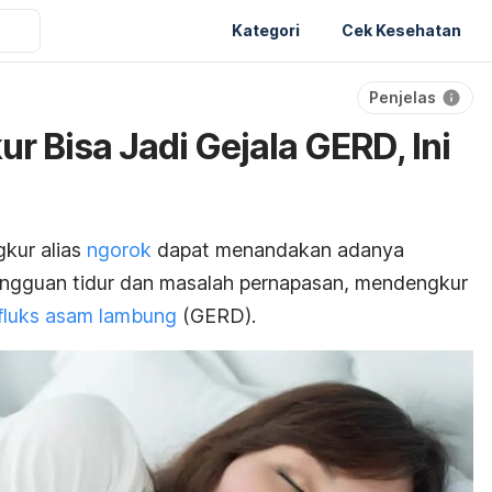
Kategori
Cek Kesehatan
Penjelas
r Bisa Jadi Gejala GERD, Ini
kur alias
ngorok
dapat menandakan adanya
angguan tidur dan masalah pernapasan, mendengkur
efluks asam lambung
(GERD).