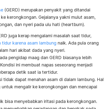
se
(GERD) merupakan penyakit yang ditandai
ke kerongkongan. Gejalanya yakni
mulut asam,
ngan, dan nyeri pada ulu hati (
heartburn
).
RD juga kerap mengalami masalah saat tidur,
 tidur karena asam lambung
naik. Ada
pula orang
lam hari akibat dada yang nyeri.
ada pengidap maag dan GERD biasanya lebih
Kondisi ini membuat napas seseorang menjadi
erapa detik saat ia tertidur.
asi tidak dapat menahan asam di dalam lambung. Hal
 untuk mengalir ke kerongkongan dan mencapai
k bisa menyebabkan iritasi pada kerongkongan.
bisa menyebabkan peradangan dan bengkak pada