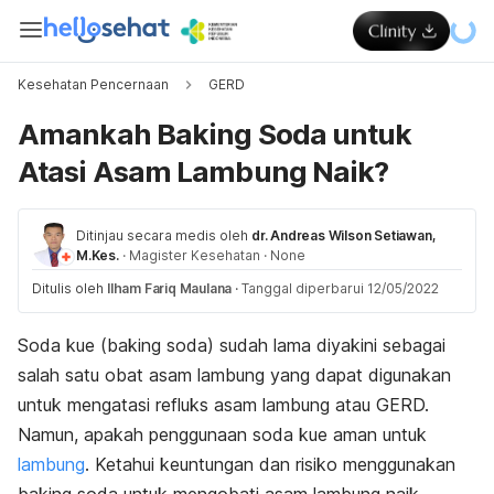
Kesehatan Pencernaan
GERD
Amankah Baking Soda untuk
Atasi Asam Lambung Naik?
Ditinjau secara medis oleh
dr. Andreas Wilson Setiawan,
M.Kes.
·
Magister Kesehatan
·
None
Ditulis oleh
Ilham Fariq Maulana
·
Tanggal diperbarui 12/05/2022
Soda kue (
b
aking soda
)
sudah lama diyakini sebagai
salah satu obat asam lambung yang dapat digunakan
untuk mengatasi refluks asam lambung atau GERD.
Namun, apakah penggunaan soda kue aman untuk
lambung
. Ketahui keuntungan dan risiko menggunakan