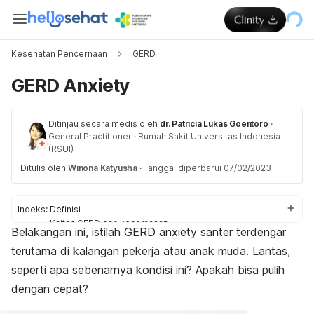
Kesehatan Pencernaan
GERD
GERD Anxiety
Ditinjau secara medis oleh
dr. Patricia Lukas Goentoro
·
General Practitioner
·
Rumah Sakit Universitas Indonesia
(RSUI)
Ditulis oleh
Winona Katyusha
·
Tanggal diperbarui 07/02/2023
Indeks:
Definisi
Kaitan GERD dan kecemasan
Belakangan ini, istilah GERD anxiety santer terdengar
Gejala
terutama di kalangan pekerja atau anak muda. Lantas,
Pengobatan
seperti apa sebenarnya kondisi ini? Apakah bisa pulih
dengan cepat?