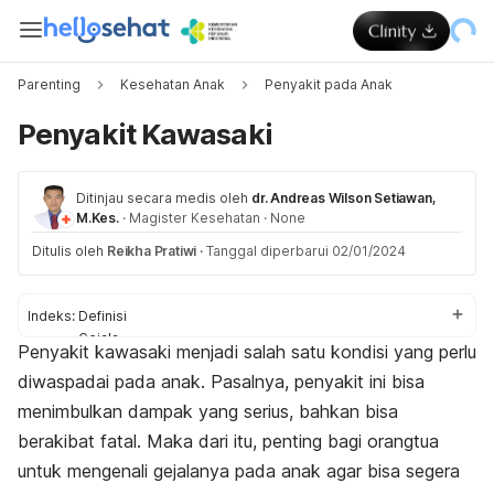
Parenting
Kesehatan Anak
Penyakit pada Anak
Penyakit Kawasaki
Ditinjau secara medis oleh
dr. Andreas Wilson Setiawan,
M.Kes.
·
Magister Kesehatan
·
None
Ditulis oleh
Reikha Pratiwi
·
Tanggal diperbarui 02/01/2024
Indeks:
Definisi
Gejala
Penyakit kawasaki menjadi salah satu kondisi yang perlu
Komplikasi
diwaspadai pada anak. Pasalnya, penyakit ini bisa
Penyebab
Faktor risiko
menimbulkan dampak yang serius, bahkan bisa
Diagnosis
berakibat fatal. Maka dari itu, penting bagi orangtua
Pengobatan
untuk mengenali gejalanya pada anak agar bisa segera
Pengobatan di rumah