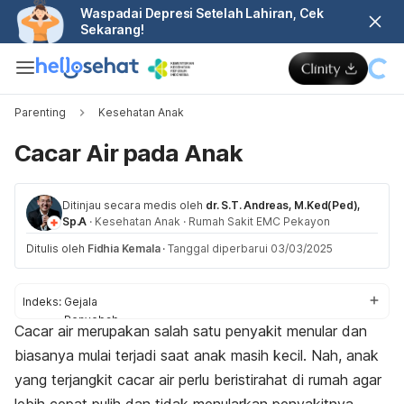
Waspadai Depresi Setelah Lahiran, Cek
Sekarang!
Parenting
Kesehatan Anak
Cacar Air pada Anak
Ditinjau secara medis oleh
dr. S.T. Andreas, M.Ked(Ped),
Sp.A
·
Kesehatan Anak
·
Rumah Sakit EMC Pekayon
Ditulis oleh
Fidhia Kemala
·
Tanggal diperbarui 03/03/2025
Indeks:
Gejala
Penyebab
Cacar air merupakan salah satu penyakit menular dan
Komplikasi
biasanya mulai terjadi saat anak masih kecil. Nah, anak
Diagnosis
Pengobatan
yang terjangkit cacar air perlu beristirahat di rumah agar
Pencegahan