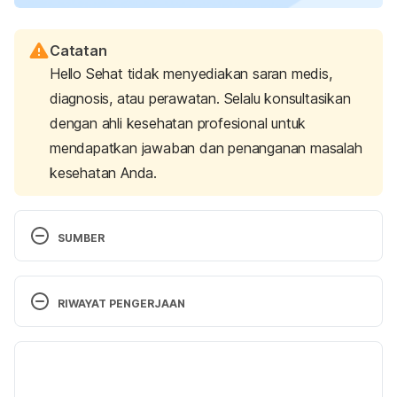
Catatan
Hello Sehat tidak menyediakan saran medis,
diagnosis, atau perawatan. Selalu konsultasikan
dengan ahli kesehatan profesional untuk
mendapatkan jawaban dan penanganan masalah
kesehatan Anda.
SUMBER
Chickenpox | About | Varicella | CDC. (2020). 
Retrieved 20 February 2025, from 
RIWAYAT PENGERJAAN
https://www.cdc.gov/chickenpox/about/index.html
Versi Terbaru
Varicella (Chickenpox). (2020). Retrieved 20 
February 2025, from 
03/03/2025