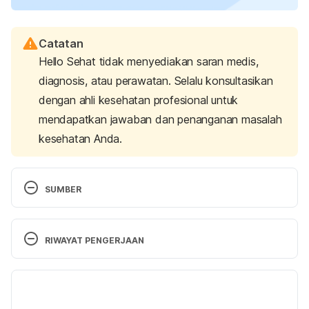
Catatan
Hello Sehat tidak menyediakan saran medis,
diagnosis, atau perawatan. Selalu konsultasikan
dengan ahli kesehatan profesional untuk
mendapatkan jawaban dan penanganan masalah
kesehatan Anda.
SUMBER
Leukemia in Children. (n.d.). Retrieved 
12 February 
2025, 
from https://www.cedars-sinai.org/health-
RIWAYAT PENGERJAAN
library/diseases-and-conditions—
pediatrics/l/leukemia-in-children.html
Versi Terbaru
Buku Panduan Penemuan Dini Kanker pada Anak. 
21/02/2025