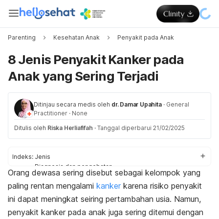
Parenting
Kesehatan Anak
Penyakit pada Anak
8 Jenis Penyakit Kanker pada
Anak yang Sering Terjadi
Ditinjau secara medis oleh
dr. Damar Upahita
·
General
Practitioner
·
None
Ditulis oleh
Riska Herliafifah
·
Tanggal diperbarui 21/02/2025
Indeks:
Jenis
Diagnosis dan pengobatan
Orang dewasa sering disebut sebagai kelompok yang
Pengaruh pada mental
paling rentan mengalami
kanker
karena risiko penyakit
ini dapat meningkat seiring pertambahan usia. Namun,
penyakit kanker pada anak juga sering ditemui dengan