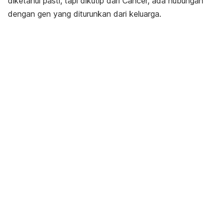
diketahui pasti, tapi dikutip dari Cancer, ada hubungan
dengan gen yang diturunkan dari keluarga.