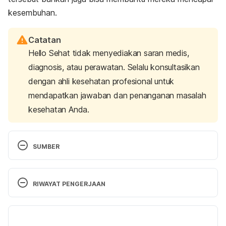
kesembuhan.
Catatan
Hello Sehat tidak menyediakan saran medis,
diagnosis, atau perawatan. Selalu konsultasikan
dengan ahli kesehatan profesional untuk
mendapatkan jawaban dan penanganan masalah
kesehatan Anda.
SUMBER
Cancer in Children. (2018). Retrieved 4 February 
RIWAYAT PENGERJAAN
2020, from 
https://www.who.int/news-room/fact-
sheets/detail/cancer-in-children
Versi Terbaru
07/09/2023