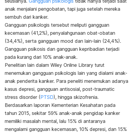
seusianya.
Gangguan psikologis
tidak hanya terjadi saat
anak menjalani pengobatan, tapi juga setelah mereka
sembuh dari kanker.
Gangguan psikologis tersebut meliputi gangguan
kecemasan (41,2%), penyalahgunaan obat-obatan
(34,4%), serta gangguan
mood
dan lain-lain (24,4%).
Gangguan psikosis dan gangguan kepribadian terjadi
pada kurang dari 10% anak-anak.
Penelitian lain dalam
Wiley Online Library
turut
menemukan gangguan psikologis lain yang dialami anak-
anak penderita kanker. Para peneliti menemukan adanya
kasus depresi, gangguan antisosial,
post-traumatic
stress disorder
(
PTSD
), hingga skizofrenia.
Berdasarkan laporan Kementerian Kesahatan pada
tahun 2015, sekitar 59% anak-anak pengidap kanker
memiliki masalah mental, lalu 15% di antaranya
mengalami gangguan kecemasan, 10% depresi, dan 15%