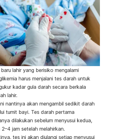
 baru lahir yang berisiko mengalami
glikemia harus menjalani tes darah untuk
ukur kadar gula darah secara berkala
ah lahir.
ini nantinya akan mengambil sedikit darah
lui tumit bayi. Tes darah pertama
anya dilakukan sebelum menyusui kedua,
u 2–4 jam setelah melahirkan.
inya, tes ini akan diulangi setiap menyusui