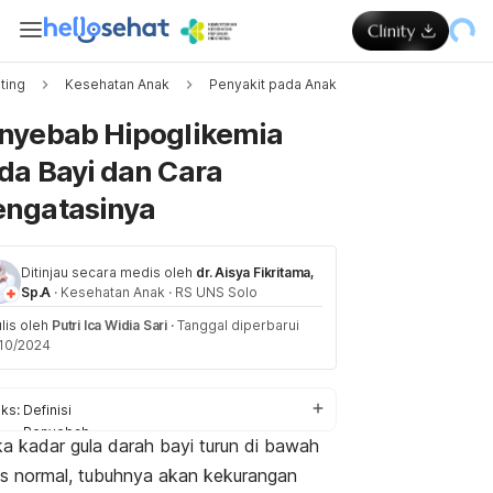
ting
Kesehatan Anak
Penyakit pada Anak
Memuat.
nyebab Hipoglikemia
da Bayi dan Cara
ngatasinya
Ditinjau secara medis oleh
dr. Aisya Fikritama,
Sp.A
·
Kesehatan Anak
·
RS UNS Solo
ulis oleh
Putri Ica Widia Sari
·
Tanggal diperbarui
10/2024
ks:
Definisi
Penyebab
ka kadar gula darah bayi turun di bawah
Faktor risiko
s normal, tubuhnya akan kekurangan
Diagnosis