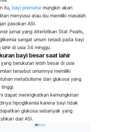
n itu,
bayi prematur
mungkin akan
litan menyusui atau ibu memiliki masalah
gan pasokan ASI.
nsir jurnal yang diterbitkan
Stat Pearls
,
glikemia sangat umum terjadi pada bayi
 lahir di usia 34 minggu.
Ukuran bayi besar saat lahir
 yang berukuran lebih besar
di usia
milan tersebut umumnya memiliki
tuhan metabolisme dan glukosa yang
 tinggi.
ini dapat meningkatkan kemungkinan
adinya hipoglikemia karena bayi tidak
apatkan glukosa sebanyak yang
tuhkan dari ASI.
Iklan