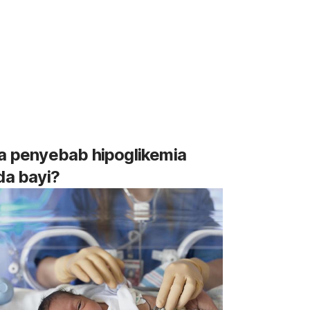
a penyebab hipoglikemia
da bayi?