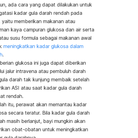
n, ada cara yang dapat dilakukan untuk
atasi kadar gula darah rendah pada
, yaitu memberikan makanan atau
man kaya campuran glukosa dan air serta
atau susu formula sebagai makanan awal
uk
meningkatkan kadar glukosa dalam
h
.
erian glukosa ini juga dapat diberikan
lui jalur intravena atau pembuluh darah
 gula darah tak kunjung membaik setelah
rikan ASI atau saat kadar gula darah
at rendah.
lah itu, perawat akan memantau kadar
osa secara teratur. Bila kadar gula darah
ah masih berlanjut, bayi mungkin akan
rikan obat-obatan untuk meningkatkan
r gula darahnya.