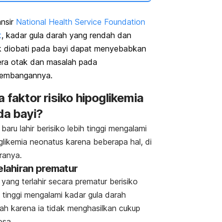
nsir
National Health Service Foundation
t
, kadar gula darah yang rendah dan
k diobati pada bayi dapat menyebabkan
ra otak dan masalah pada
kembangannya.
 faktor risiko hipoglikemia
da bayi?
 baru lahir berisiko lebih tinggi mengalami
glikemia neonatus karena beberapa hal, di
ranya.
Kelahiran prematur
 yang terlahir secara prematur berisiko
h tinggi mengalami kadar gula darah
ah karena ia tidak menghasilkan cukup
osa.