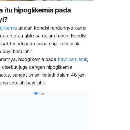
 itu hipoglikemia pada
yi?
glikemia
adalah kondisi rendahnya kadar
 darah atau glukosa dalam tubuh. Kondisi
dapat terjadi pada siapa saja, termasuk
 bayi baru lahir.
narnya, hipoglikemia pada
bayi baru lahir
,
 disebut juga dengan hipoglikemia
atus, sangat umum terjadi dalam 48 jam
ama setelah bayi lahir.
Iklan