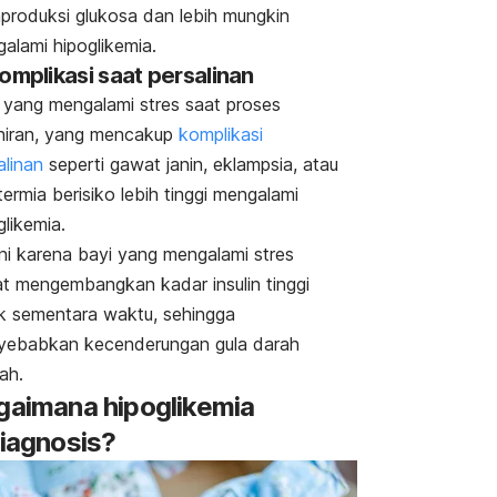
roduksi glukosa dan lebih mungkin
alami hipoglikemia.
Komplikasi saat persalinan
 yang mengalami stres saat proses
hiran, yang mencakup
komplikasi
alinan
seperti gawat janin, eklampsia, atau
termia berisiko lebih tinggi mengalami
glikemia.
ini karena bayi yang mengalami stres
t mengembangkan kadar insulin tinggi
k sementara waktu, sehingga
ebabkan kecenderungan gula darah
dah.
gaimana hipoglikemia
diagnosis?