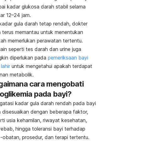
ai kadar glukosa darah stabil selama
tar 12–24 jam.
 kadar gula darah tetap rendah, dokter
 terus memantau untuk menentukan
ah memerlukan perawatan tertentu.
lain seperti tes darah dan urine juga
kin diperlukan pada
pemeriksaan bayi
lahir
untuk mengetahui apakah terdapat
inan metabolik.
gaimana cara mengobati
poglikemia pada bayi?
atasi kadar gula darah rendah pada bayi
 disesuaikan dengan beberapa faktor,
rti
usia kehamilan
, riwayat kesehatan,
ebab, hingga toleransi bayi terhadap
-obatan, prosedur, dan terapi tertentu.