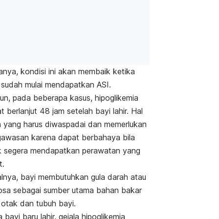
anya, kondisi ini akan membaik ketika
 sudah mulai mendapatkan ASI.
n, pada beberapa kasus, hipoglikemia
t berlanjut 48 jam setelah bayi lahir. Hal
ah yang harus diwaspadai dan memerlukan
awasan karena dapat berbahaya bila
k segera mendapatkan perawatan yang
at.
lnya, bayi membutuhkan gula darah atau
osa sebagai sumber utama bahan bakar
 otak dan tubuh bayi.
 bayi baru lahir, gejala hipoglikemia