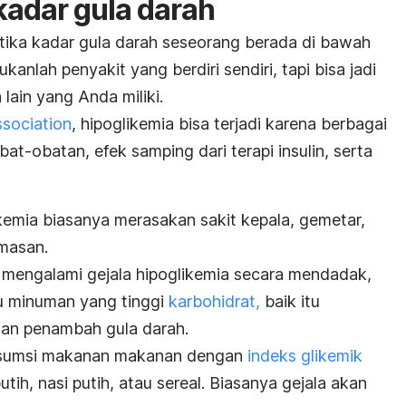
adar gula darah
etika kadar gula darah seseorang berada di bawah
bukanlah penyakit yang berdiri sendiri, tapi bisa jadi
ain yang Anda miliki.
sociation
, hipoglikemia bisa terjadi karena berbagai
 obat-obatan,
efek samping dari terapi insulin,
serta
emia biasanya merasakan sakit kepala, gemetar,
masan.
 mengalami gejala hipoglikemia secara mendadak,
u minuman yang tinggi
karbohidrat,
baik itu
an penambah gula darah
.
nsumsi makanan makanan dengan
indeks glikemik
utih, nasi putih, atau sereal. Biasanya gejala akan