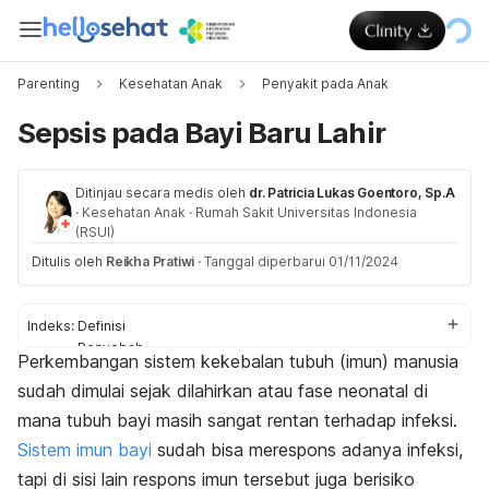
Parenting
Kesehatan Anak
Penyakit pada Anak
Sepsis pada Bayi Baru Lahir
Ditinjau secara medis oleh
dr. Patricia Lukas Goentoro, Sp.A
·
Kesehatan Anak
·
Rumah Sakit Universitas Indonesia
(RSUI)
Ditulis oleh
Reikha Pratiwi
·
Tanggal diperbarui 01/11/2024
Indeks:
Definisi
Penyebab
Perkembangan sistem kekebalan tubuh (imun) manusia
Faktor risiko
sudah dimulai sejak dilahirkan atau fase neonatal di
Gejala
Diagnosis
mana tubuh bayi masih sangat rentan terhadap infeksi.
Penanganan
Sistem imun bayi
sudah bisa merespons adanya infeksi,
tapi di sisi lain respons imun tersebut juga berisiko