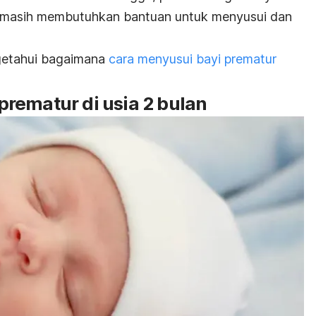
, masih membutuhkan bantuan untuk menyusui dan
ngetahui bagaimana
cara menyusui bayi prematur
rematur di usia 2 bulan