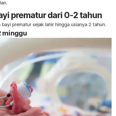
lan.
i prematur dari 0-2 tahun
ayi prematur sejak lahir hingga usianya 2 tahun.
2 minggu