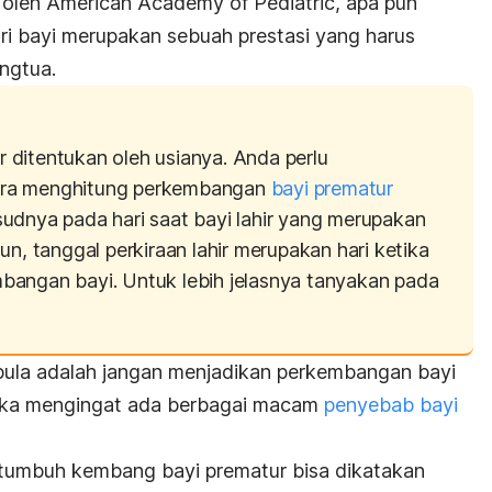
oleh American Academy of Pediatric, apa pun
ri bayi merupakan sebuah prestasi yang harus
angtua.
ditentukan oleh usianya. Anda perlu
ara menghitung perkembangan
bayi prematur
ksudnya pada hari saat bayi lahir yang merupakan
un, tanggal perkiraan lahir merupakan hari ketika
bangan bayi. Untuk lebih jelasnya tanyakan pada
 pula adalah jangan menjadikan perkembangan bayi
 jika mengingat ada berbagai macam
penyebab bayi
umbuh kembang bayi prematur bisa dikatakan