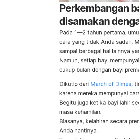
Perkembangan bay
disamakan denga
Pada 1—2 tahun pertama, umu
cara yang tidak Anda sadari. 
sampai berbagai hal lainnya ya
Namun, setiap bayi mempunyai
cukup bulan dengan bayi prem
Dikutip dari
March of Dimes
, 
karena mereka mempunyai cara 
Begitu juga ketika bayi lahir s
masa kehamilan.
Biasanya, kelahiran secara p
Anda nantinya.