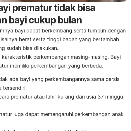
i prematur tidak bisa
n bayi cukup bulan
mnya bayi dapat berkembang serta tumbuh dengan
Misalnya berat serta tinggi badan yang bertambah
ng sudah bisa dilakukan.
 karakteristik perkembangan masing-masing. Bayi
atur memiliki perkembangan yang berbeda.
tidak ada bayi yang perkembangannya sama persis
tersendiri.
ecara prematur atau lahir kurang dari usia 37 minggu
rematur juga dapat memengaruhi perkembangan anak