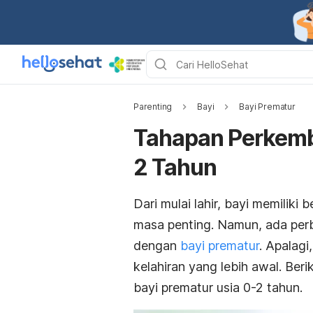
Parenting
Bayi
Bayi Prematur
Tahapan Perkemb
2 Tahun
Dari mulai lahir, bayi memili
masa penting. Namun, ada per
dengan
bayi prematur
. Apalag
kelahiran yang lebih awal. Be
bayi prematur usia 0-2 tahun.