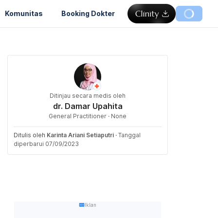
Komunitas
Booking Dokter
Ditinjau secara medis oleh
dr. Damar Upahita
General Practitioner · None
Ditulis oleh
Karinta Ariani Setiaputri
·
Tanggal
diperbarui 07/09/2023
Iklan