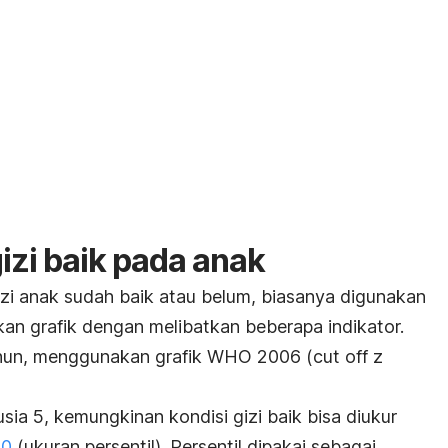
gizi baik pada anak
izi anak sudah baik atau belum, biasanya digunakan
n grafik dengan melibatkan beberapa indikator.
ahun, menggunakan
grafik WHO 2006
(cut off z
sia 5, kemungkinan kondisi gizi baik bisa diukur
00
(ukuran persentil).
Persentil dipakai sebagai