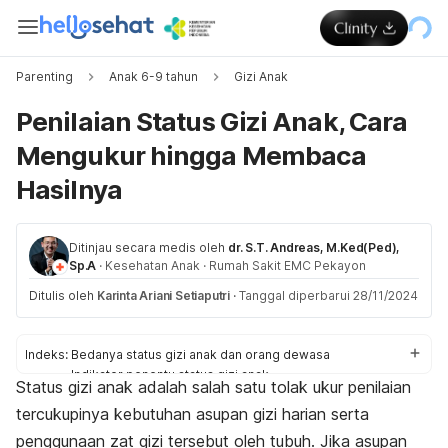
Parenting
Anak 6-9 tahun
Gizi Anak
Penilaian Status Gizi Anak, Cara
Mengukur hingga Membaca
Hasilnya
Ditinjau secara medis oleh
dr. S.T. Andreas, M.Ked(Ped),
Sp.A
·
Kesehatan Anak
·
Rumah Sakit EMC Pekayon
Ditulis oleh
Karinta Ariani Setiaputri
·
Tanggal diperbarui 28/11/2024
Indeks:
Bedanya status gizi anak dan orang dewasa
Indikator penentu status gizi anak
Status gizi anak adalah salah satu tolak ukur penilaian
Cara menghitung status gizi anak
tercukupinya kebutuhan asupan gizi harian serta
Permasalahan status gizi anak
Hal yang perlu dilakukan agar status gizi anak dalam
penggunaan zat gizi tersebut oleh tubuh. Jika asupan