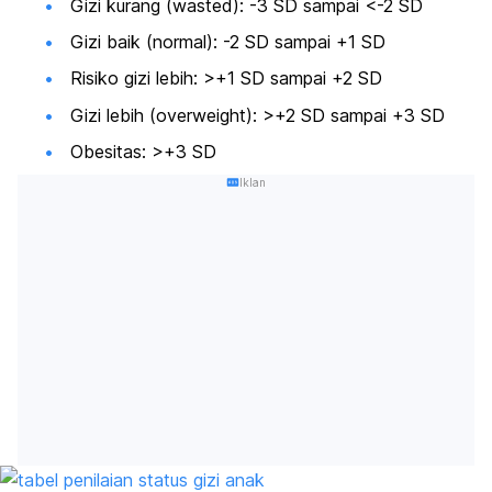
Gizi kurang (
wasted
): -3 SD sampai <-2 SD
Gizi baik (normal): -2 SD sampai +1 SD
Risiko gizi lebih: >+1 SD sampai +2 SD
Gizi lebih (
overweight
): >+2 SD sampai +3 SD
Obesitas: >+3 SD
Iklan