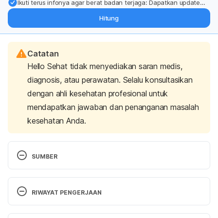
Ikuti terus infonya agar berat badan terjaga: Dapatkan update
dari pakar mengenai dukungan dan perawatan berat badan
Hitung
langsung ke inbox Anda.
Catatan
Hello Sehat tidak menyediakan saran medis,
diagnosis, atau perawatan. Selalu konsultasikan
dengan ahli kesehatan profesional untuk
mendapatkan jawaban dan penanganan masalah
kesehatan Anda.
SUMBER
Hypothermia|Winter Weather. (2021). Retrieved April 
3, 2023, from 
RIWAYAT PENGERJAAN
https://www.cdc.gov/disasters/winter/staysafe/hyp
othermia.html
Versi Terbaru