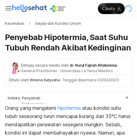
Kesehatan
Gejala dan Kondisi Umum
Penyebab Hipotermia, Saat Suhu
Tubuh Rendah Akibat Kedinginan
Ditinjau secara medis oleh
dr. Nurul Fajriah Afiatunnisa
·
General Practitioner
·
Universitas La Tansa Mashiro
Ditulis oleh
Winona Katyusha
·
Tanggal diperbarui 03/04/2023
Indeks:
Penyebab
Faktor risiko
Orang yang mengalami
hipotermia
atau kondisi suhu
Pencegahan
tubuh seseorang turun mencapai kurang dari
35°C harus
mendapatkan perawatan sesegera mungkin. Sebab,
kondisi ini dapat membahayakan nyawa. Namun, apa