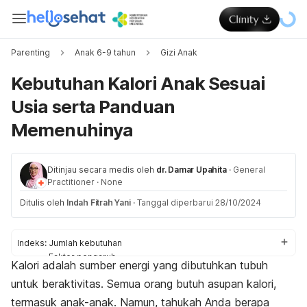
Parenting
Anak 6-9 tahun
Gizi Anak
Kebutuhan Kalori Anak Sesuai
Usia serta Panduan
Memenuhinya
Ditinjau secara medis oleh
dr. Damar Upahita
·
General
Practitioner
·
None
Ditulis oleh
Indah Fitrah Yani
·
Tanggal diperbarui 28/10/2024
Indeks:
Jumlah kebutuhan
Faktor pengaruh
Kalori adalah sumber energi yang dibutuhkan tubuh
Hal yang perlu diperhatikan
untuk beraktivitas. Semua orang butuh asupan kalori,
termasuk anak-anak. Namun, tahukah Anda berapa