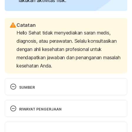
lakukan aktivitas fisik.
Catatan
Hello Sehat tidak menyediakan saran medis,
diagnosis, atau perawatan. Selalu konsultasikan
dengan ahli kesehatan profesional untuk
mendapatkan jawaban dan penanganan masalah
kesehatan Anda.
SUMBER
Tabel Angka Kebutuhan Gizi. 
(N.d.). Retrieved 17 
October 2024, from 
RIWAYAT PENGERJAAN
https://p2ptm.kemkes.go.id/Inforgraphic/penyakit-
gigi-dan-mulut/tabel-angka-kecukupan-gizi
Versi Terbaru