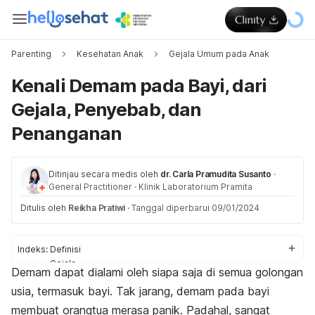
Parenting
Kesehatan Anak
Gejala Umum pada Anak
Kenali Demam pada Bayi, dari
Gejala, Penyebab, dan
Penanganan
Ditinjau secara medis oleh
dr. Carla Pramudita Susanto
·
General Practitioner
·
Klinik Laboratorium Pramita
Ditulis oleh
Reikha Pratiwi
·
Tanggal diperbarui 09/01/2024
Indeks:
Definisi
Gejala
Demam dapat dialami oleh siapa saja di semua golongan
Penyebab
usia, termasuk bayi. Tak jarang, demam pada bayi
Pengobatan
membuat orangtua merasa panik. Padahal, sangat