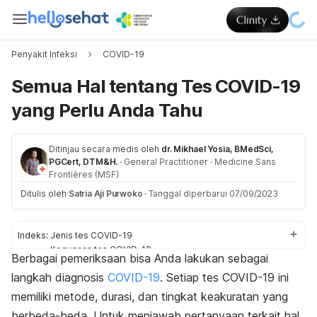
Penyakit Infeksi
COVID-19
Semua Hal tentang Tes COVID-19
yang Perlu Anda Tahu
Ditinjau secara medis oleh
dr. Mikhael Yosia, BMedSci,
PGCert, DTM&H.
·
General Practitioner
·
Medicine Sans
Frontières (MSF)
Ditulis oleh
Satria Aji Purwoko
·
Tanggal diperbarui 07/09/2023
Indeks:
Jenis tes COVID-19
Kegunaan tes COVID-19
Berbagai pemeriksaan bisa Anda lakukan sebagai
Prosedur tes COVID-19
langkah diagnosis
COVID-19
. Setiap tes COVID-19 ini
Hasil tes COVID-19
memiliki metode, durasi, dan tingkat keakuratan yang
berbeda-beda. Untuk menjawab pertanyaan terkait hal