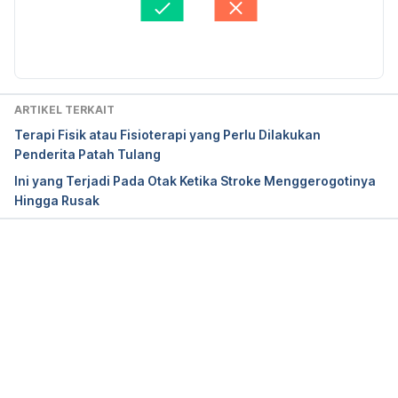
Diperbarui oleh: 
Angelin Putri Syah
http://www.nhs.uk/conditions/physiotherapy/pages
/introduction.aspx accessed on August 1st 2018
ARTIKEL TERKAIT
Terapi Fisik atau Fisioterapi yang Perlu Dilakukan
Physiotherapy – Techniques
Penderita Patah Tulang
Ini yang Terjadi Pada Otak Ketika Stroke Menggerogotinya
Hingga Rusak
http://www.nhs.uk/Conditions/Physiotherapy/Page
s/How-does-it-work.aspx accessed on August 1st 
2018
Memuat...
Developmental co-ordination disorder (dyspraxia) 
in children