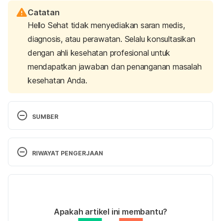
Catatan
Hello Sehat tidak menyediakan saran medis,
diagnosis, atau perawatan. Selalu konsultasikan
dengan ahli kesehatan profesional untuk
mendapatkan jawaban dan penanganan masalah
kesehatan Anda.
SUMBER
What is physiotherapy?
RIWAYAT PENGERJAAN
http://www.csp.org.uk/your-health/what-
Versi Terbaru
physiotherapy accessed on August 1st 2018
26/09/2022
Ditulis oleh 
Widya Citra Andini
Apakah artikel ini membantu?
Physiotherapy
Ditinjau secara medis oleh
dr. Tania Savitri