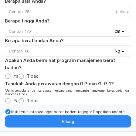
Berapa usia Anda?
(tahun)
Berapa tinggi Anda?
cm
Berapa berat badan Anda?
kg
Apakah Anda berminat program manajemen berat
badan?
Ya
Tidak
Tahukah Anda perawatan dengan GIP dan GLP-1?
*Jenis pengobatan dan perawatan terbaru yang membantu manajemen berat badan dan
Diabetes Tipe 2
Ya
Tidak
Ikuti terus infonya agar berat badan terjaga: Dapatkan update
dari pakar mengenai dukungan dan perawatan berat badan
Hitung
langsung ke inbox Anda.