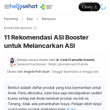
Parenting
Bayi
Menyusui
Konten Bersponsor
11 Rekomendasi ASI Booster
untuk Melancarkan ASI
Ditinjau secara medis oleh
dr. Carla Pramudita Susanto
·
General Practitioner
·
Klinik Laboratorium Pramita
Ditulis oleh
Angelin Putri Syah
·
Tanggal diperbarui 2 minggu lalu
Berikut adalah daftar produk yang bisa bermanfaat untuk
Anda. Perlu diketahui, kami bisa saja mendapatkan sedikit
komisi setiap kali Anda membeli produk via link ini.
Tenang, tidak ada penambahan biaya. Pelajari lebih lanjut
soal konten produk marketing kami
di sini
.