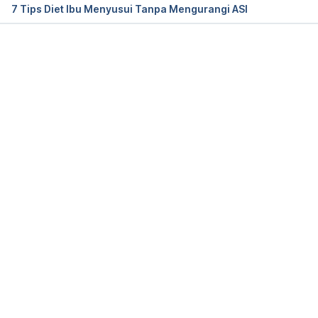
7 Tips Diet Ibu Menyusui Tanpa Mengurangi ASI
Northwestern Medicine. (n.d.). Can You Increase 
Your Breast Milk Supply with Diet? Retrieved 13 
January 2025, from 
Memuat...
https://www.nm.org/healthbeat/healthy-
tips/nutrition/breastfeeding-nutrition
What to eat while breastfeeding your baby. (2022). 
Retrieved 13 January 2025, from 
https://www.mayoclinic.org/healthy-lifestyle/infant-
and-toddler-health/in-depth/breastfeeding-
nutrition/art-20046912