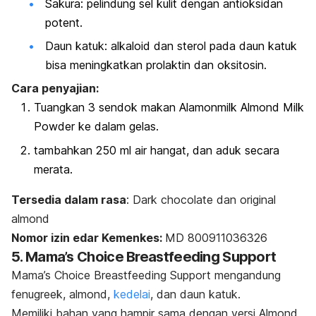
Sakura: pelindung sel kulit dengan antioksidan
potent.
Daun katuk: alkaloid dan sterol pada daun katuk
bisa meningkatkan prolaktin dan oksitosin.
Cara penyajian:
Tuangkan 3 sendok makan Alamonmilk Almond Milk
Powder ke dalam gelas.
tambahkan 250 ml air hangat, dan aduk secara
merata.
Tersedia dalam rasa
:
Dark chocolate
dan
original
almond
Nomor izin edar Kemenkes:
MD 800911036326
5. Mama’s Choice Breastfeeding Support
Mama’s Choice Breastfeeding Support mengandung
fenugreek, almond,
kedelai
, dan daun katuk.
Memiliki bahan yang hampir sama dengan versi Almond