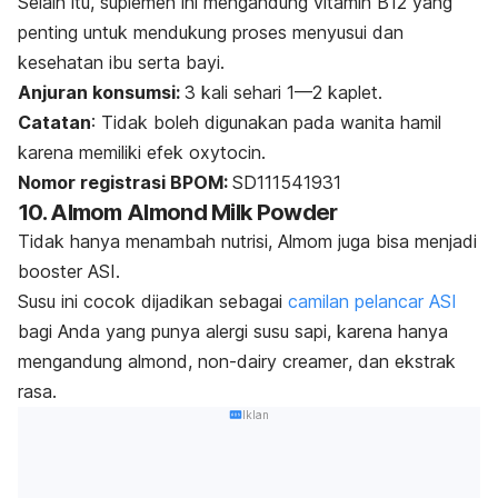
Selain itu, suplemen ini mengandung vitamin B12 yang
penting untuk mendukung proses menyusui dan
kesehatan ibu serta bayi.
Anjuran konsumsi:
3 kali sehari 1—2 kaplet.
Catatan
: Tidak boleh digunakan pada wanita hamil
karena memiliki efek oxytocin.
Nomor registrasi BPOM:
SD111541931
10. Almom Almond Milk Powder
Tidak hanya menambah nutrisi, Almom juga bisa menjadi
booster
ASI.
Susu ini cocok dijadikan sebagai
camilan pelancar ASI
bagi Anda yang punya alergi susu sapi, karena hanya
mengandung almond, non-d
airy creamer
, dan ekstrak
rasa.
Iklan