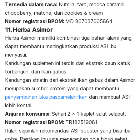
Tersedia dalam rasa:
Nutella, taro,
mocca caramel,
chocoberry,
matcha, dan c
ookies & cream
Nomor registrasi BPOM:
MD 867037005864
11. Herba Asimor
Herba Asimor memiliki kombinasi tiga bahan alami yang
dapat membantu meningkatkan produksi ASI ibu
menyusui.
Kandungan suplemen ini terdiri dari ekstrak daun katuk,
torbangun, dan ikan gabus.
Kandungan striatin dari ekstrak ikan gabus dalam Asimor
merupakan sumber protein yang dapat membantu
penyembuhan luka pascamelahirkan
dan membuat ASI
lebih kental.
Anjuran konsumsi:
Sehari 2 x 1 kaplet salut selaput.
Nomor registrasi BPOM:
TR182519081
Itulah sejumlah rekomendasi ASI
booster
yang bisa ibu
coba. Pastikan ibu juga menerapkan pola hidup sehat