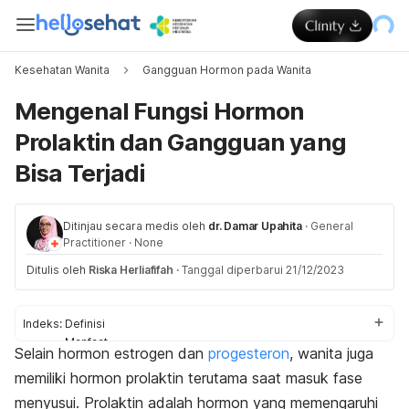
Kesehatan Wanita
Gangguan Hormon pada Wanita
Mengenal Fungsi Hormon
Prolaktin dan Gangguan yang
Bisa Terjadi
Ditinjau secara medis oleh
dr. Damar Upahita
·
General
Practitioner
·
None
Ditulis oleh
Riska Herliafifah
·
Tanggal diperbarui 21/12/2023
Indeks:
Definisi
Manfaat
Selain hormon estrogen dan
progesteron
, wanita juga
Jenis kelainan
memiliki hormon prolaktin terutama saat masuk fase
Cara mengetahui kelainan
menyusui. Prolaktin adalah hormon yang memengaruhi