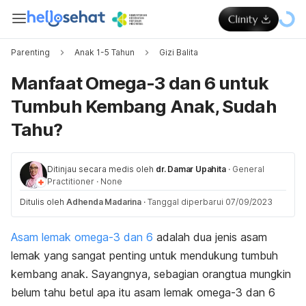
Parenting
Anak 1-5 Tahun
Gizi Balita
Manfaat Omega-3 dan 6 untuk
Tumbuh Kembang Anak, Sudah
Tahu?
Ditinjau secara medis oleh
dr. Damar Upahita
·
General
Practitioner
·
None
Ditulis oleh
Adhenda Madarina
·
Tanggal diperbarui 07/09/2023
Asam lemak omega-3 dan 6
adalah dua jenis asam
lemak yang sangat penting untuk mendukung tumbuh
kembang anak. Sayangnya, sebagian orangtua mungkin
belum tahu betul apa itu asam lemak omega-3 dan 6