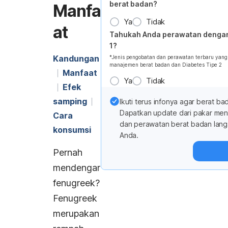
berat badan?
Manfa
Ya
Tidak
at
Tahukah Anda perawatan dengan
1?
Kandungan
*Jenis pengobatan dan perawatan terbaru yan
manajemen berat badan dan Diabetes Tipe 2
Manfaat
Ya
Tidak
Efek
samping
Ikuti terus infonya agar berat ba
Dapatkan update dari pakar me
Cara
dan perawatan berat badan lang
konsumsi
Anda.
Pernah
mendengar
fenugreek
?
Fenugreek
merupakan