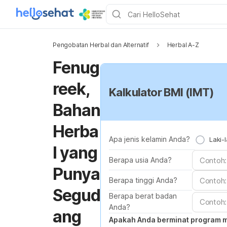
Pengobatan Herbal dan Alternatif
Herbal A-Z
Fenug
reek,
Kalkulator BMI (IMT)
Bahan
Herba
Apa jenis kelamin Anda?
Laki-l
l yang
Berapa usia Anda?
Punya
Berapa tinggi Anda?
Segud
Berapa berat badan
Anda?
ang
Apakah Anda berminat program