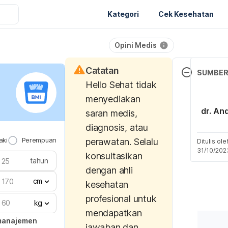
Kategori
Cek Kesehatan
Opini Medis
Catatan
SUMBE
Hello Sehat tidak
Fenugreek. (
menyediakan
Center for 
dr. An
saran medis,
and Integrati
diagnosis, atau
Retrieved 16
aki
Perempuan
perawatan. Selalu
from 
Ditulis ol
31/10/202
https://www.
konsultasikan
tahun
alth/fenugre
dengan ahli
cm
kesehatan
FoodData Ce
profesional untuk
Results. (n.d
kg
mendapatkan
 manajemen
jawaban dan
https://fdc.