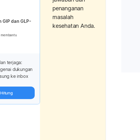
app.html#/f
penanganan
details/1713
masalah
 GIP dan GLP-
kesehatan Anda.
Ahmad, A., Al
g membantu
Mahmood, K.,
(2016). Fenu
multipurpose 
Potentialitie
dan terjaga:
improvement
ngenai dukungan
of Biologica
sung ke inbox
300-310.
Hitung
Ravi, R., & J
Effect of fe
breast milk 
weight gain 
the first week
Epidemiology