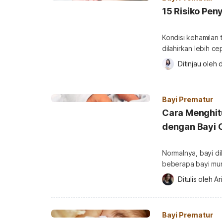
15 Risiko Pen
Kondisi kehamilan 
dilahirkan lebih c
diketahui lebih rentan jatuh sakit. Kenapa 
Ditinjau oleh 
d
mengalami penyaki
prematur sakit? Ke
rentan jatuh sakit 
Bayi Prematur
Cara Menghit
dengan Bayi 
Normalnya, bayi d
beberapa bayi mung
dari 37 minggu. Nah,
Ditulis oleh 
Ar
lahir lebih awal, 
kecil dibandingka
matang […]
Bayi Prematur