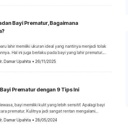
akah bayi prematur punya peluang bertahan hidup? Menurut
ization, bayi yang lahir sebelum usia kehamilan […]
Badan Bayi Prematur, Bagaimana
a?
aru lahir memiliki ukuran ideal yang nantinya menjadi tolak
ya. Hal ini juga berlaku pada bayi yang lahir prematur.
ahwa perkembangan bayi yang lahir normal dengan bayi
r. Damar Upahita
•
26/11/2025
i perbedaan. Ketahui tabel berat badan bayi prematur di
nda bisa memantau perkembangannya. Hal yang memengaruhi
 Dikutip […]
t Bayi Prematur dengan 9 Tips Ini
asa, bayi memiliki kulit yang lebih sensitif. Apalagi bayi
cara prematur. Kulitnya jadi sangat rentan mengalami
bas masalah, bagaimana cara merawat kulit bayi yang lahir
r. Damar Upahita
•
28/05/2024
ip beberapa tips yang bisa dilakukan serta apa saja masalah