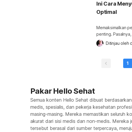
Ini Cara Men
Optimal
Memaksimalkan pem
penting. Pasalnya,
dan berkembang d
Ditinjau oleh 
d
tantangan bagi par
kepada bayi. Bebe
prematur tetap me
1
Pakar Hello Sehat
Semua konten Hello Sehat dibuat berdasarkan
medis, spesialis, dan pekerja kesehatan profes
masing-masing. Mereka memastikan seluruh kon
akurat dari sisi medis dan non-medis. Mereka
tersebut berasal dari sumber terpercaya, meruju