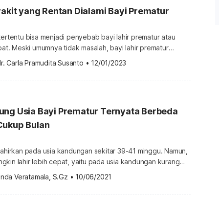
yakit yang Rentan Dialami Bayi Prematur
tertentu bisa menjadi penyebab bayi lahir prematur atau
epat. Meski umumnya tidak masalah, bayi lahir prematur
bayi prematur berisiko lebih tinggi
r. Carla Pramudita Susanto
•
12/01/2023
? Lantas, apa yang harus orangtua lakukan ketika bayi
napa bayi prematur lebih rentan sakit? Bayi prematur lebih
karena secara fisik […]
ung Usia Bayi Prematur Ternyata Berbeda
Cukup Bulan
ilahirkan pada usia kandungan sekitar 39-41 minggu. Namun,
kin lahir lebih cepat, yaitu pada usia kandungan kurang
 hal inilah yang disebut sebagai kelahiran prematur. Karena
inda Veratamala, S.Gz
•
10/06/2021
bayi prematur tentu mempunyai berat dan panjang yang lebih
n bayi normal. Perkembangan organnya pun belum cukup