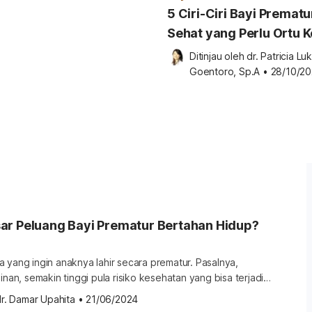
5 Ciri-Ciri Bayi Prematu
Sehat yang Perlu Ortu K
Ditinjau oleh 
dr. Patricia Luk
Goentoro, Sp.A
•
28/10/2
ar Peluang Bayi Prematur Bertahan Hidup?
 yang ingin anaknya lahir secara prematur. Pasalnya,
inan, semakin tinggi pula risiko kesehatan yang bisa terjadi.
ubuh si Kecil belum terbentuk sempurna. Sebenarnya,
r. Damar Upahita
•
21/06/2024
mungkinan bayi prematur bertahan hidup? Ini