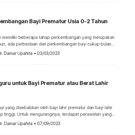
ir secara prematur berikut ini. Kenapa orangtua harus
 […]
embangan Bayi Prematur Usia 0-2 Tahun
 bayi memiliki beberapa tahap perkembangan yang merupakan
un, ada perbedaan dari perkembangan bayi cukup bulan
tur. Apalagi, mengingat bayi prematur mempunyai kondisi
r. Damar Upahita
•
03/03/2023
ih awal. Berikut penjelasan mengenai tahapan
 prematur usia 0-2 tahun. Perkembangan bayi prematur
kan dengan bayi cukup bulan Pada 1—2 tahun pertama, […]
ru untuk Bayi Prematur atau Berat Lahir
i yang disebabkan oleh bayi lahir prematur dan bayi lahir
 tinggi. Untuk menguranginya, terdapat perawatan yang
aktiknya yang murah, mudah,
r. Damar Upahita
•
07/09/2023
n di rumah, perawatan metode kangguru juga mempunyai
gi ibu dan bayi. Asal usul perawatan metode kangguru