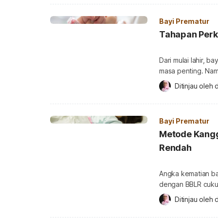
kulit bayi yang lah
merawat kulit bayi
Bayi Prematur
Tahapan Perk
Dari mulai lahir,
masa penting. Nam
dengan bayi prema
Ditinjau oleh 
d
kelahiran yang leb
perkembangan bayi
tidak bisa disama
Bayi Prematur
Metode Kanggu
Rendah
Angka kematian bay
dengan BBLR cukup
dinamakan metode kangguru. Selain karena pr
Ditinjau oleh 
d
dan bisa dilakuka
banyak manfaat ba