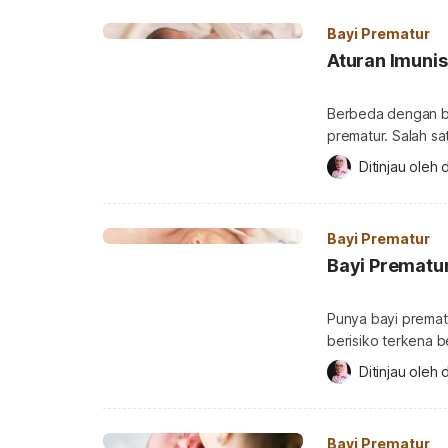
Seperti dikutip da
Bayi Prematur
Aturan Imunis
Berbeda dengan ba
prematur. Salah sa
harus diimunisasi
Ditinjau oleh 
d
prematur perlu dilakukan? Hal ini menjadi perhatian 
prematur cenderung
ketentuan imunisas
Bayi Prematur
Bayi Prematur
Punya bayi prematu
berisiko terkena b
Meski begitu, seba
Ditinjau oleh 
d
keistimewaan yang dimiliki b
keistimewaan dan k
Berbagai keistimew
Bayi Prematur