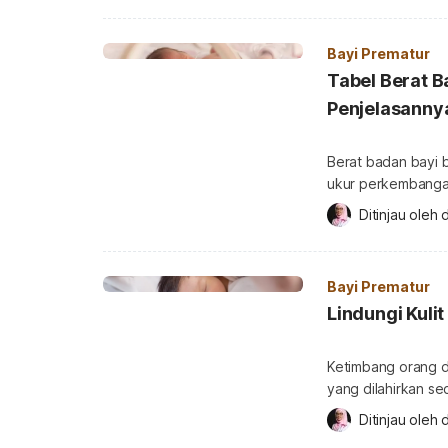
penjelasannya! Ap
World Health Organ
Bayi Prematur
Tabel Berat 
Penjelasanny
Berat badan bayi b
ukur perkembangann
Perlu diketahui b
Ditinjau oleh 
d
prematur mempunya
bawah ini agar A
bayi lahir prematur
Bayi Prematur
Lindungi Kuli
Ketimbang orang dew
yang dilahirkan se
masalah. Supaya be
Ditinjau oleh 
d
prematur? Yuk, int