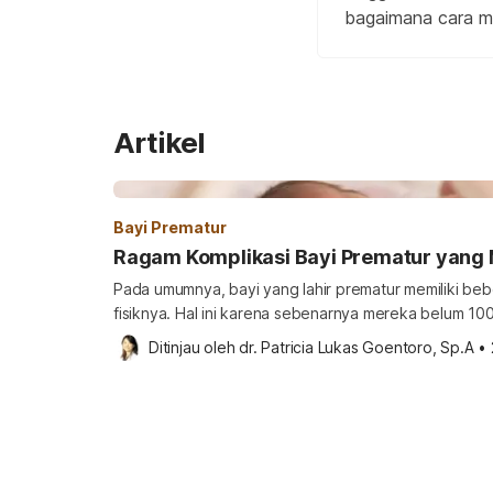
bagaimana cara mer
Artikel
Bayi Prematur
Ragam Komplikasi Bayi Prematur yang 
Pada umumnya, bayi yang lahir prematur memiliki beb
fisiknya. Hal ini karena sebenarnya mereka belum 100
atau dilahirkan. Akibatnya, beberapa organ tubuh bay
Ditinjau oleh 
dr. Patricia Lukas Goentoro, Sp.A
•
berfungsi dengan sempurna. Selain masalah pernapa
yang bisa terjadi pada bayi prematur. Komplikasi ja
Paru-paru […]