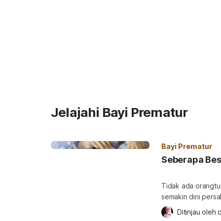
Jelajahi Bayi Prematur
Bayi Prematur
Seberapa Bes
Tidak ada orangtua
semakin dini persal
Ini karena organ t
Ditinjau oleh 
d
seberapa besar ke