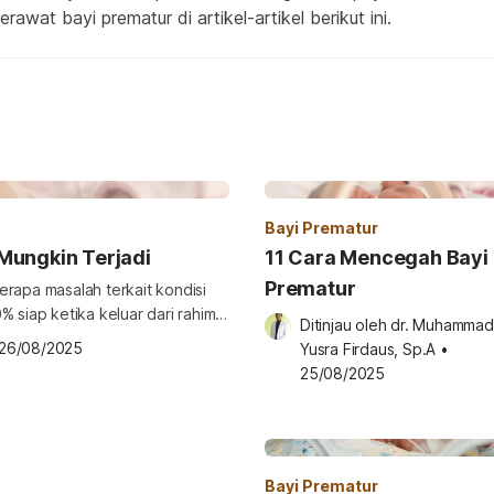
awat bayi prematur di artikel-artikel berikut ini.
Bayi Prematur
Mungkin Terjadi
11 Cara Mencegah Bayi 
Prematur
erapa masalah terkait kondisi
% siap ketika keluar dari rahim
Ditinjau oleh 
dr. Muhammad 
i yang lahir prematur pun belum
26/08/2025
Yusra Firdaus, Sp.A
•
san, simak beberapa komplikasi
25/08/2025
ngka pendek pada bayi prematur
Bayi Prematur