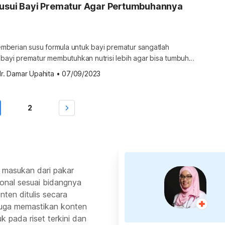
yusui Bayi Prematur Agar Pertumbuhannya
berian susu formula untuk bayi prematur sangatlah
 bayi prematur membutuhkan nutrisi lebih agar bisa tumbuh
engan sehat. Namun, menyusui bayi prematur merupakan
r. Damar Upahita
•
07/09/2023
a ibu. Meskipun sulit, usahakan untuk tetap memberikan ASI
rapa cara menyusui ini dapat Anda coba sehingga bayi
mperoleh manfaat ASI. Pentingnya asupan […]
2
 masukan dari pakar
ional sesuai bidangnya
ten ditulis secara
 juga memastikan konten
k pada riset terkini dan