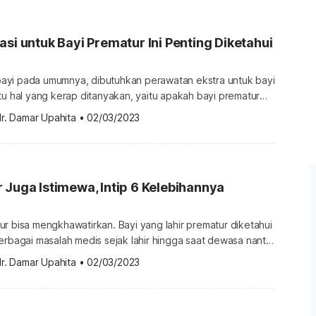
ri laman IDAI, perawatan metode […]
asi untuk Bayi Prematur Ini Penting Diketahui
yi pada umumnya, dibutuhkan perawatan ekstra untuk bayi
tu hal yang kerap ditanyakan, yaitu apakah bayi prematur
 selayaknya bayi pada umumnya? Kapan imunisasi bayi
r. Damar Upahita
•
02/03/2023
mengingat kondisi bayi
 lemah karena lahir di luar waktu normal. Lalu, bagaimana
i untuk bayi prematur? Berikut […]
 Juga Istimewa, Intip 6 Kelebihannya
r bisa mengkhawatirkan. Bayi yang lahir prematur diketahui
erbagai masalah medis sejak lahir hingga saat dewasa nanti.
iknya Anda tidak berkecil hati. Faktanya, ada banyak
r. Damar Upahita
•
02/03/2023
ayi prematur Anda. Apa saja? Ketahui berbagai
elebihan dari bayi prematur pada ulasan di bawah ini.
aan bayi prematur Meski lahir […]