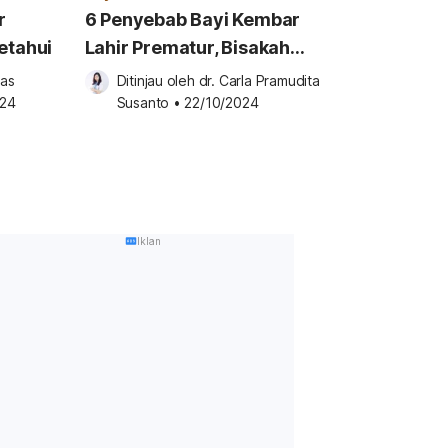
r
6 Penyebab Bayi Kembar
etahui
Lahir Prematur, Bisakah
Dicegah?
as 
Ditinjau oleh 
dr. Carla Pramudita 
024
Susanto
•
22/10/2024
Iklan