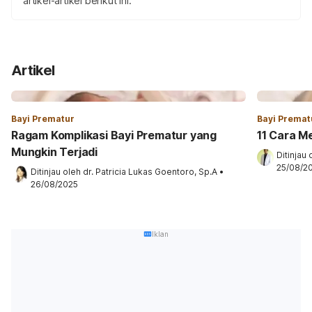
artikel-artikel berikut ini.
Artikel
Bayi Prematur
Bayi Premat
Ragam Komplikasi Bayi Prematur yang
11 Cara M
Mungkin Terjadi
Ditinjau 
25/08/2
Ditinjau oleh 
dr. Patricia Lukas Goentoro, Sp.A
•
26/08/2025
Iklan