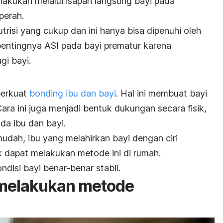
ilakukan melalui isapan langsung bayi pada
perah.
risi yang cukup dan ini hanya bisa dipenuhi oleh
 pentingnya ASI pada bayi prematur karena
i bayi.
erkuat
bonding
ibu dan bayi
. Hal ini membuat bayi
Cara ini juga menjadi bentuk dukungan secara fisik,
da ibu dan bayi.
udah, ibu yang melahirkan bayi dengan ciri
k dapat melakukan metode ini di rumah.
ndisi bayi benar-benar stabil.
melakukan metode