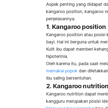
Aspek penting yang didapat da
kangaroo position
,
kangaroo nu
penjelasannya.
1.
Kangaroo position
Kangaroo position
atau posisi
bayi. Hal ini berguna untuk me
Kulit ibu dapat memberi kehang
hipotermia.
Oleh karena itu, pada saat m
memakai popok
dan diletakkan 
ibu saling bersentuhan.
2.
Kangaroo nutritio
Kangaroo nutrition
dapat menin
kangguru merupakan posisi ide