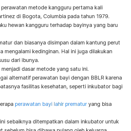
, perawatan metode kangguru pertama kali
rtinez di Bogota, Columbia pada tahun 1979.
laku hewan kangguru terhadap bayinya yang baru
ematur dan biasanya disimpan dalam kantung perut
 mengalami kedinginan. Hal ini juga dilakukan
usu dari ibunya.
 menjadi dasar metode yang satu ini.
ai alternatif perawatan bayi dengan BBLR karena
tasnya fasilitas kesehatan, seperti inkubator bagi
berapa
perawatan bayi lahir prematur
yang bisa
 ini sebaiknya ditempatkan dalam inkubator untuk
ut sebelum bisa dibawa pulang oleh keluarga.