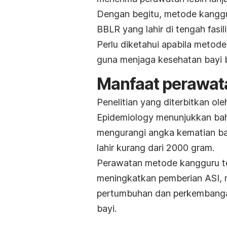
Dengan begitu, metode kanggur
BBLR yang lahir di tengah fasi
Perlu diketahui apabila metode 
guna menjaga kesehatan bayi ba
Manfaat perawat
Penelitian yang diterbitkan ol
Epidemiology
menunjukkan bah
mengurangi angka kematian bayi
lahir kurang dari 2000 gram.
Perawatan metode kangguru tel
meningkatkan pemberian ASI, m
pertumbuhan dan perkembangan
bayi.