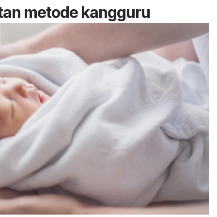
atan metode kangguru