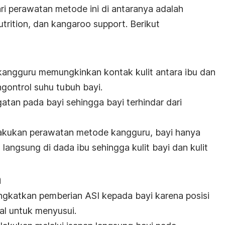
ri perawatan metode ini di antaranya adalah
trition
, dan
kangaroo support
. Berikut
 kangguru memungkinkan kontak kulit antara ibu dan
ngontrol suhu tubuh bayi.
atan pada bayi sehingga bayi terhindar dari
elakukan perawatan metode kangguru, bayi hanya
langsung di dada ibu sehingga kulit bayi dan kulit
n
gkatkan pemberian ASI kepada bayi karena posisi
al untuk menyusui.