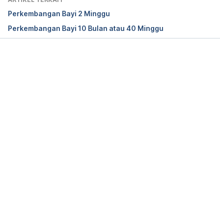
premature baby’s adjusted age | BabyCenter
. 
Perkembangan Bayi 2 Minggu
[online] BabyCenter. Available at: 
Perkembangan Bayi 10 Bulan atau 40 Minggu
https://www.babycenter.com/0_how-to-determine-
your-premature-babys-adjusted-age_10300024.bc 
[Accessed 6 Jan. 2018].
Memuat...
Raising Children Network. (2016). 
Premature babies 
and corrected age | Raising Children Network
. 
[online] Available at: 
http://raisingchildren.net.au/articles/premature_baby
_corrected_age.html/context/1403 [Accessed 6 
Jan. 2018].