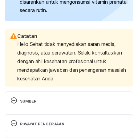
disarankan untuk mengonsumsi vitamin prenatal
secara rutin.
Catatan
Hello Sehat tidak menyediakan saran medis,
diagnosis, atau perawatan. Selalu konsultasikan
dengan ahli kesehatan profesional untuk
mendapatkan jawaban dan penanganan masalah
kesehatan Anda.
SUMBER
Being pregnant with twins, triplets and other 
multiples
. Marchofdimes.org. (2021). Retrieved 11 
RIWAYAT PENGERJAAN
October 2024,  from 
https://www.marchofdimes.org/complications/being
Versi Terbaru