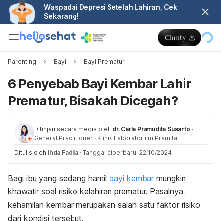
Waspadai Depresi Setelah Lahiran, Cek
Sekarang!
Parenting
Bayi
Bayi Prematur
6 Penyebab Bayi Kembar Lahir
Prematur, Bisakah Dicegah?
Ditinjau secara medis oleh
dr. Carla Pramudita Susanto
·
General Practitioner
·
Klinik Laboratorium Pramita
Ditulis oleh
Ihda Fadila
·
Tanggal diperbarui 22/10/2024
Bagi ibu yang sedang hamil
bayi kembar
mungkin
khawatir soal risiko kelahiran prematur. Pasalnya,
kehamilan kembar merupakan salah satu faktor risiko
dari kondisi tersebut.