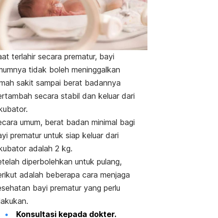
at terlahir secara prematur, bayi
mumnya tidak boleh meninggalkan
umah sakit sampai berat badannya
rtambah secara stabil dan keluar dari
nkubator.
ecara umum, berat badan minimal bagi
yi prematur untuk siap keluar dari
nkubator adalah 2 kg.
etelah diperbolehkan untuk pulang,
erikut adalah beberapa cara menjaga
esehatan bayi prematur yang perlu
lakukan.
Konsultasi kepada dokter.