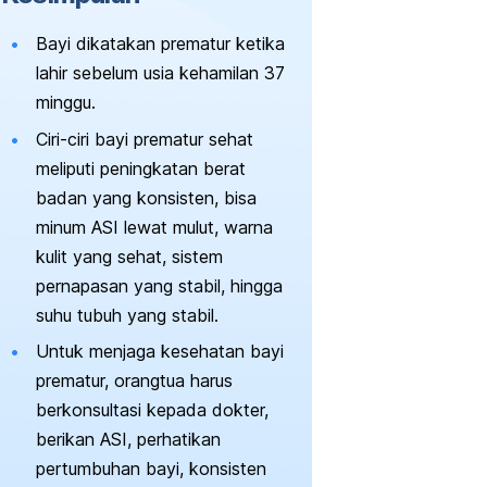
Bayi dikatakan prematur ketika
lahir sebelum usia kehamilan 37
minggu.
Ciri-ciri bayi prematur sehat
meliputi peningkatan berat
badan yang konsisten, bisa
minum ASI lewat mulut, warna
kulit yang sehat, sistem
pernapasan yang stabil, hingga
suhu tubuh yang stabil.
Untuk menjaga kesehatan bayi
prematur, orangtua harus
berkonsultasi kepada dokter,
berikan ASI, perhatikan
pertumbuhan bayi, konsisten