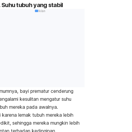
. Suhu tubuh yang stabil
Iklan
mumnya, bayi prematur cenderung
engalami kesulitan mengatur suhu
ubuh mereka pada awalnya.
ni karena lemak tubuh mereka lebih
dikit, sehingga mereka mungkin lebih
entan terhadap kedinginan.