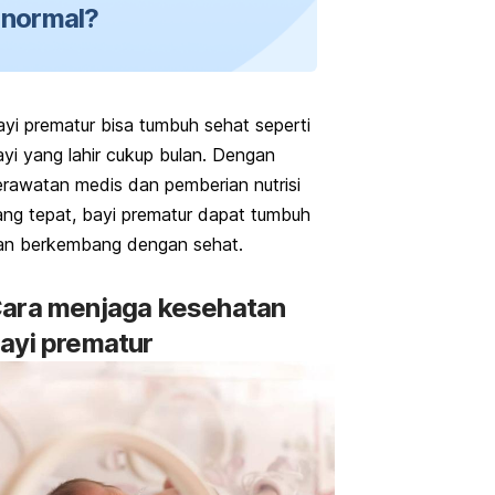
normal?
ayi prematur bisa tumbuh sehat seperti
ayi yang lahir cukup bulan. Dengan
erawatan medis dan pemberian nutrisi
ang tepat, bayi prematur dapat tumbuh
an berkembang dengan sehat.
ara menjaga kesehatan
ayi prematur