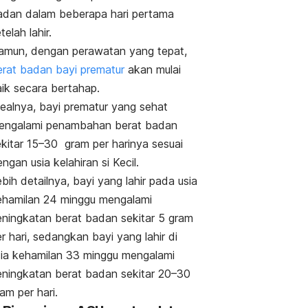
adan dalam beberapa hari pertama
telah lahir.
amun, dengan perawatan yang tepat,
erat badan bayi prematur
akan mulai
aik secara bertahap.
dealnya, bayi prematur yang sehat
engalami penambahan berat badan
ekitar 15–30 gram per harinya sesuai
ngan usia kelahiran si Kecil.
bih detailnya, bayi yang lahir pada usia
ehamilan 24 minggu mengalami
eningkatan berat badan sekitar 5 gram
r hari, sedangkan bayi yang lahir di
sia kehamilan 33 minggu mengalami
eningkatan berat badan sekitar 20–30
am per hari.