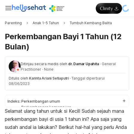
Parenting
Anak 1-5 Tahun
Tumbuh Kembang Balita
Perkembangan Bayi 1 Tahun (12
Bulan)
Ditinjau secara medis oleh
dr. Damar Upahita
·
General
Practitioner
·
None
Ditulis oleh
Karinta Ariani Setiaputri
·
Tanggal diperbarui
08/06/2023
Indeks:
Perkembangan umum
Perkembangan kemampuan
Selamat ulang tahun untuk si Kecil! Sudah sejauh mana
Perlu dilakukan
perkembangan bayi di usia 1 tahun ini? Apa saja yang
Pemeriksaan
Perlu diketahui
sudah andal ia lakukan? Berikut hal-hal yang perlu Anda
Perlu diwaspadai