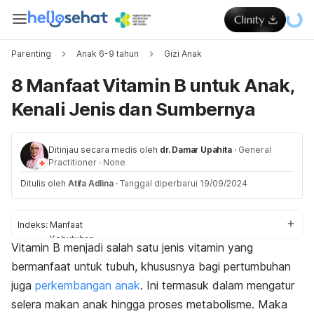
Parenting
Anak 6-9 tahun
Gizi Anak
8 Manfaat Vitamin B untuk Anak,
Kenali Jenis dan Sumbernya
Ditinjau secara medis oleh
dr. Damar Upahita
·
General
Practitioner
·
None
Ditulis oleh
Atifa Adlina
·
Tanggal diperbarui 19/09/2024
Indeks:
Manfaat
Kebutuhan
Vitamin B menjadi salah satu jenis vitamin yang
Dampak kekurangan
bermanfaat untuk tubuh, khususnya bagi pertumbuhan
juga
perkembangan anak
. Ini termasuk dalam mengatur
selera makan anak hingga proses metabolisme. Maka