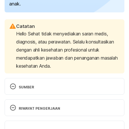
anak.
Catatan
Hello Sehat tidak menyediakan saran medis,
diagnosis, atau perawatan. Selalu konsultasikan
dengan ahli kesehatan profesional untuk
mendapatkan jawaban dan penanganan masalah
kesehatan Anda.
SUMBER
Vitamins and minerals. (2023). Retrieved 
9 
September 2024,
 from 
RIWAYAT PENGERJAAN
https://raisingchildren.net.au/teens/healthy-
lifestyle/nutrients/vitamins-minerals
Versi Terbaru