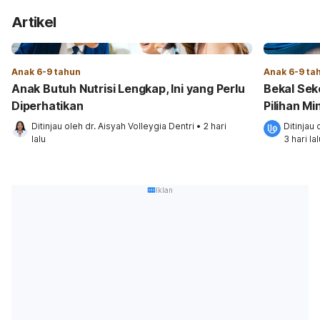
Artikel
Anak 6-9 tahun
Anak 6-9 ta
Anak Butuh Nutrisi Lengkap, Ini yang Perlu
Bekal Sek
Diperhatikan
Pilihan M
Ditinjau oleh 
dr. Aisyah Volleygia Dentri
•
2 hari 
Ditinjau 
lalu
3 hari lal
Iklan