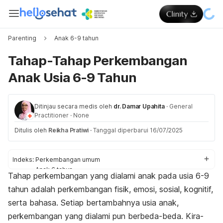
Parenting
Anak 6-9 tahun
Tahap-Tahap Perkembangan
Anak Usia 6-9 Tahun
Ditinjau secara medis oleh
dr. Damar Upahita
·
General
Practitioner
·
None
Ditulis oleh
Reikha Pratiwi
·
Tanggal diperbarui 16/07/2025
Indeks:
Perkembangan umum
Anak 6 tahun
Tahap perkembangan yang dialami anak pada usia 6-9
Anak 7 tahun
tahun adalah perkembangan fisik, emosi, sosial, kognitif,
Anak 8 tahun
Anak 9 tahun
serta bahasa. Setiap bertambahnya usia anak,
perkembangan yang dialami pun berbeda-beda. Kira-