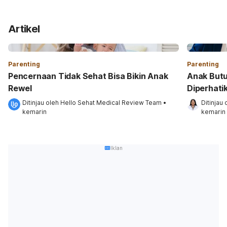
Artikel
Parenting
Parenting
Pencernaan Tidak Sehat Bisa Bikin Anak
Anak Butuh
Rewel
Diperhati
Ditinjau oleh 
Hello Sehat Medical Review Team
•
Ditinjau 
kemarin
kemarin
Iklan