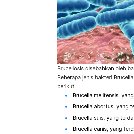
Brucellosis
disebabkan oleh ba
Beberapa jenis bakteri
Brucell
berikut.
Brucella melitensis
, yan
Brucella abortus
, yang t
Brucella suis
, yang terda
Brucella canis
, yang ter