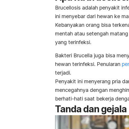
Brucellosis
adalah penyakit inf
ini menyebar dari hewan ke m
Kebanyakan orang bisa terken
mentah atau setengah matang s
yang terinfeksi.
Bakteri
Brucella
juga bisa meny
hewan terinfeksi. Penularan
pen
terjadi.
Penyakit ini menyerang pria d
mencegahnya dengan menghinda
berhati-hati saat bekerja den
Tanda dan gejala