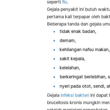
seperti
flu
.
Gejala penyakit ini butuh wak
pertama kali terpapar oleh bak
Beberapa tanda dan gejala um
tidak enak badan,
demam
,
kehilangan nafsu makan
sakit kepala,
kelelahan,
berkeringat berlebihan, 
nyeri pada otot, sendi, 
Gejala
infeksi bakteri
ini dapat
brucellosis
kronis mungkin mer
setelah menjalani pengobatan.