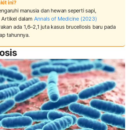
t ini?
garuhi manusia dan hewan seperti sapi,
 Artikel dalam
Annals of Medicine
(2023)
akan ada 1,6–2,1 juta kasus
brucellosis
baru pada
iap tahunnya.
osis