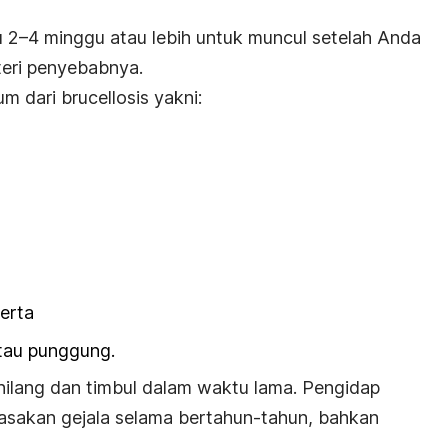
tu 2–4 minggu atau lebih untuk muncul setelah Anda
teri penyebabnya.
um dari
brucellosis
yakni:
,
serta
atau punggung.
 hilang dan timbul dalam waktu lama. Pengidap
asakan gejala selama bertahun-tahun, bahkan