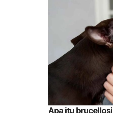
Apa itu
brucellos