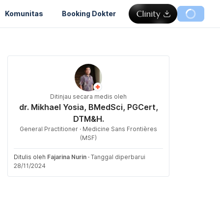
Komunitas
Booking Dokter
Ditinjau secara medis oleh
dr. Mikhael Yosia, BMedSci, PGCert,
DTM&H.
General Practitioner · Medicine Sans Frontières
(MSF)
Ditulis oleh
Fajarina Nurin
·
Tanggal diperbarui
28/11/2024