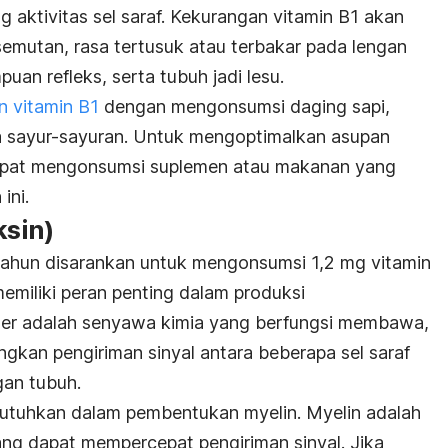
 aktivitas sel saraf. Kekurangan vitamin B1 akan
emutan, rasa tertusuk atau terbakar pada lengan
an refleks, serta tubuh jadi lesu.
 vitamin B1
dengan mengonsumsi daging sapi,
a sayur-sayuran. Untuk mengoptimalkan asupan
dapat mengonsumsi suplemen atau makanan yang
ini.
ksin)
tahun disarankan untuk mengonsumsi 1,2 mg vitamin
memiliki peran penting dalam produksi
iter adalah senyawa kimia yang berfungsi membawa,
kan pengiriman sinyal antara beberapa sel saraf
ngan tubuh.
dibutuhkan dalam pembentukan myelin. Myelin adalah
ang dapat mempercepat pengiriman sinyal. Jika