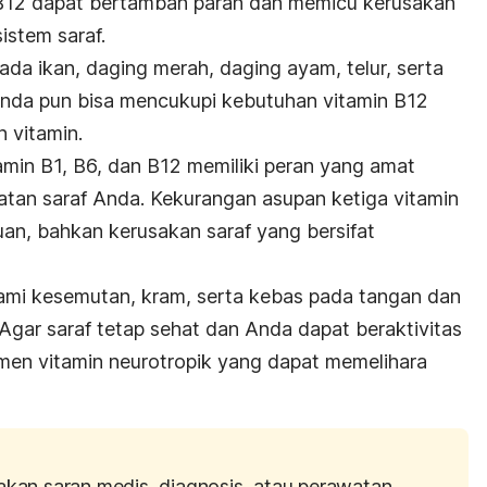
n B12 dapat bertambah parah dan memicu kerusakan
istem saraf.
da ikan, daging merah, daging ayam, telur, serta
Anda pun bisa mencukupi kebutuhan vitamin B12
 vitamin.
amin B1, B6, dan B12 memiliki peran yang amat
tan saraf Anda. Kekurangan asupan ketiga vitamin
n, bahkan kerusakan saraf yang bersifat
ami kesemutan, kram, serta kebas pada tangan dan
. Agar saraf tetap sehat dan Anda dapat beraktivitas
men vitamin neurotropik yang dapat memelihara
akan saran medis, diagnosis, atau perawatan.