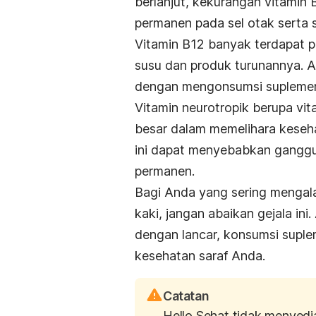
berlanjut, kekurangan vitami
permanen pada sel otak serta s
Vitamin B12 banyak terdapat pa
susu dan produk turunannya. 
dengan mengonsumsi suplemen
Vitamin neurotropik berupa vit
besar dalam memelihara keseha
ini dapat menyebabkan ganggua
permanen.
Bagi Anda yang sering mengal
kaki, jangan abaikan gejala ini
dengan lancar, konsumsi suple
kesehatan saraf Anda.
Catatan
Hello Sehat tidak menyedi