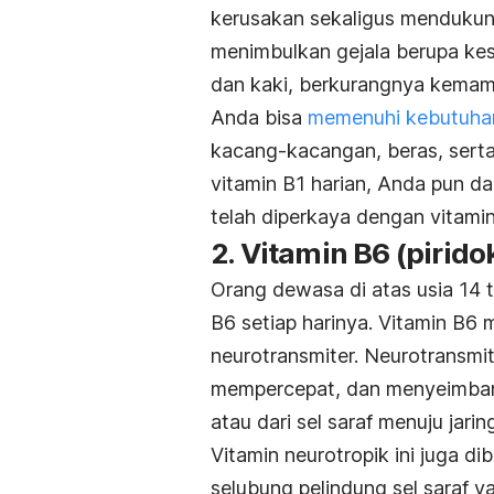
kerusakan sekaligus mendukung
menimbulkan gejala berupa kes
dan kaki, berkurangnya kemampu
Anda bisa
memenuhi kebutuhan
kacang-kacangan, beras, sert
vitamin B1 harian, Anda pun 
telah diperkaya dengan vitamin 
2. Vitamin B6 (pirido
Orang dewasa di atas usia 14 
B6 setiap harinya. Vitamin B6 
neurotransmiter. Neurotransm
mempercepat, dan menyeimbang
atau dari sel saraf menuju jari
Vitamin neurotropik ini juga 
selubung pelindung sel saraf y