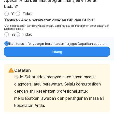
Apakah Anda berminat program manajemen berat
badan?
Ya
Tidak
Tahukah Anda perawatan dengan GIP dan GLP-1?
*Jenis pengobatan dan perawatan terbaru yang membantu manajemen berat badan dan
Diabetes Tipe 2
Ya
Tidak
Ikuti terus infonya agar berat badan terjaga: Dapatkan update
dari pakar mengenai dukungan dan perawatan berat badan
Hitung
langsung ke inbox Anda.
Catatan
Hello Sehat tidak menyediakan saran medis,
diagnosis, atau perawatan. Selalu konsultasikan
dengan ahli kesehatan profesional untuk
mendapatkan jawaban dan penanganan masalah
kesehatan Anda.