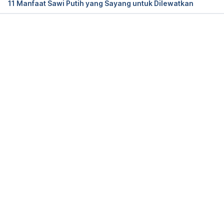
11 Manfaat Sawi Putih yang Sayang untuk Dilewatkan
Science of Flavor: Cruciferous Vegetables. (2016). 
Retrieved 23 February 2022, from 
Memuat...
https://www.hsph.harvard.edu/nutritionsource/2016
/11/21/science-of-flavor-cruciferous-vegetables-
brussels-sprouts/
Broihier, K. (2016). Crazy for Crucifers: 13 
Cruciferous Vegetables Brimming with Nutrients – 
Food & Nutrition Magazine. Retrieved 23 February 
2022, from 
https://foodandnutrition.org/september-
october-2016/crazy-crucifers-13-cruciferous-
vegetables-brimming-nutrients/