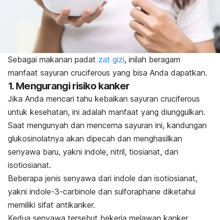
Sebagai makanan padat
zat gizi
, inilah beragam
manfaat sayuran
cruciferous
yang bisa Anda dapatkan.
1. Mengurangi risiko kanker
Jika Anda mencari tahu kebaikan sayuran
cruciferous
untuk kesehatan, ini adalah manfaat yang diunggulkan.
Saat mengunyah dan mencerna sayuran ini, kandungan
glukosinolatnya akan dipecah dan menghasilkan
senyawa baru, yakni
indole
, nitril, tiosianat, dan
isotiosianat.
Beberapa jenis senyawa dari
indole
dan isotiosianat,
yakni
indole-3-carbinole
dan
sulforaphane
diketahui
memiliki sifat antikanker.
Kedua senyawa tersebut bekerja melawan kanker