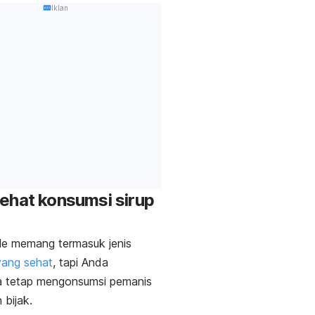
Iklan
ehat konsumsi sirup
le
memang termasuk jenis
yang sehat
, tapi Anda
a tetap mengonsumsi pemanis
n bijak.