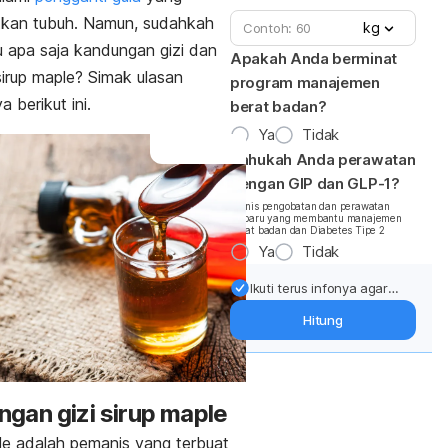
kan tubuh
. Namun, sudahkah
kg
 apa saja kandungan gizi dan
Apakah Anda berminat
irup
maple
? Simak ulasan
program manajemen
 berikut ini.
berat badan?
Ya
Tidak
Tahukah Anda perawatan
dengan GIP dan GLP-1?
*Jenis pengobatan dan perawatan
terbaru yang membantu manajemen
berat badan dan Diabetes Tipe 2
Ya
Tidak
Ikuti terus infonya agar
berat badan terjaga:
Hitung
Dapatkan update dari
pakar mengenai dukungan
dan perawatan berat
badan langsung ke inbox
gan gizi sirup
maple
Anda.
le
adalah pemanis yang terbuat