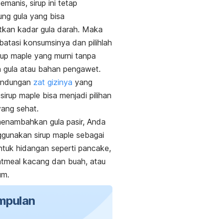
manis, sirup ini tetap
ng gula yang bisa
tkan kadar gula darah. Maka
batasi konsumsinya dan pilihlah
rup
maple
yang murni tanpa
 gula atau bahan pengawet.
andungan
zat gizinya
yang
sirup
maple
bisa menjadi pilihan
ang sehat.
 menambahkan gula pasir,
Anda
ggunakan sirup
maple
sebagai
tuk hidangan seperti
pancake,
atmeal
kacang dan buah
, atau
um.
mpulan