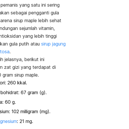
, pemanis yang satu ini sering
nakan sebagai pengganti gula
karena sirup
maple
lebih sehat
ndungan sejumlah vitamin,
ntioksidan yang lebih tinggi
kan gula putih atau
sirup jagung
ktosa
.
h jelasnya, berikut ini
 zat gizi yang terdapat di
 gram sirup
maple.
ori: 260 kkal.
bohidrat: 67 gram (g).
a: 60 g.
sium: 102 milligram (mg).
gnesium
: 21 mg.