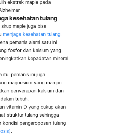
lih ekstrak
maple
pada
Alzheimer.
aga kesehatan tulang
 sirup
maple
juga bisa
u
menjaga kesehatan tulang
.
rena pemanis alami satu ini
ng fosfor dan kalsium yang
ningkatkan kepadatan mineral
itu, pemanis ini juga
ng magnesium yang mampu
tkan penyerapan kalsium dan
 dalam tubuh.
an vitamin D yang cukup akan
t struktur tulang sehingga
h
kondisi pengeroposan tulang
osis)
.