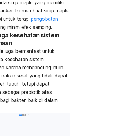
da sirup
maple
yang memiliki
kanker. I
ni membuat sirup
maple
i untuk terapi
pengobatan
ng minim efek samping.
aga kesehatan sistem
naan
le
juga bermanfaat untuk
a kesehatan sistem
an karena mengandung inulin.
pakan serat yang tidak dapat
leh tubuh, tetapi dapat
 sebagai prebiotik alias
agi bakteri baik di dalam
Iklan