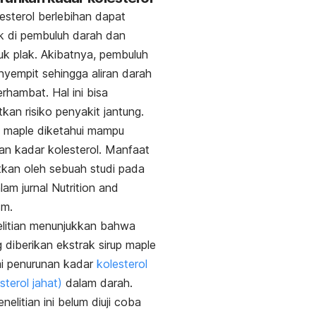
esterol berlebihan dapat
 di pembuluh darah dan
k plak. Akibatnya, pembuluh
yempit sehingga aliran darah
erhambat. Hal ini bisa
kan risiko
penyakit jantung
.
p
maple
diketahui mampu
n kadar kolesterol. Manfaat
utkan oleh sebuah studi pada
lam jurnal
Nutrition and
sm
.
elitian menunjukkan bahwa
g diberikan ekstrak sirup
maple
i penurunan kadar
kolesterol
sterol jahat)
dalam darah.
elitian ini belum diuji coba