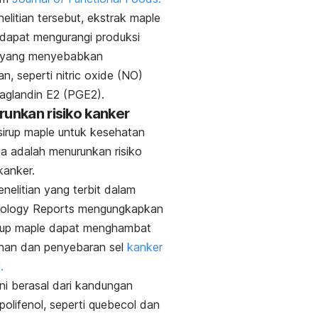
elitian tersebut, ekstrak
maple
 dapat mengurangi produksi
 yang menyebabkan
n, seperti
nitric oxide
(NO)
aglandin E2
(PGE2).
runkan risiko kanker
sirup
maple
untuk kesehatan
ya adalah menurunkan risiko
kanker.
nelitian yang terbit dalam
ology Reports
mengungkapkan
rup
maple
dapat menghambat
han dan penyebaran sel
kanker
.
ni berasal dari kandungan
olifenol, seperti
quebecol
dan