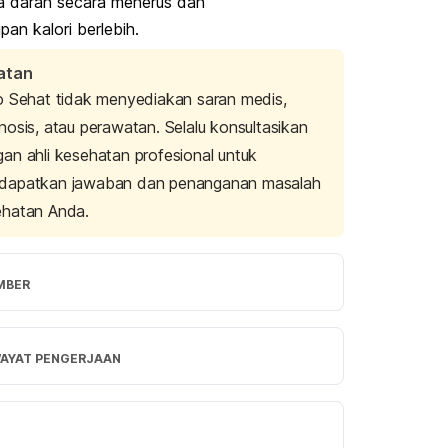
a darah secara menerus dan
pan kalori berlebih.
atan
o Sehat tidak menyediakan saran medis,
nosis, atau perawatan. Selalu konsultasikan
an ahli kesehatan profesional untuk
dapatkan jawaban dan penanganan masalah
ehatan Anda.
MBER
d, F., Sibley, P., Abdulwali, N., & 
me, D. (2023). Nutritional, pharmacological, 
WAYAT PENGERJAAN
sory properties of maple syrup: A 
ensive review. 
Heliyon
.
rsi Terbaru
 P., Driscoll, M. V., Li, L., Slitt, A. L., & 
/10/2024