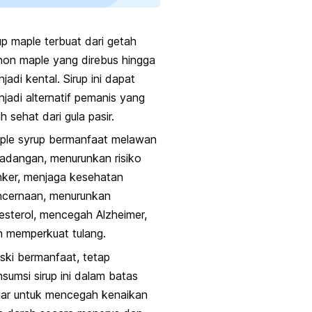
up
maple
terbuat dari getah
hon
maple
yang direbus hingga
jadi kental. Sirup ini dapat
jadi alternatif pemanis yang
ih sehat dari gula pasir.
ple syrup
bermanfaat melawan
adangan, menurunkan risiko
nker, menjaga kesehatan
ncernaan, menurunkan
esterol, mencegah Alzheimer,
n memperkuat tulang.
ki bermanfaat, tetap
sumsi sirup ini dalam batas
jar untuk mencegah kenaikan