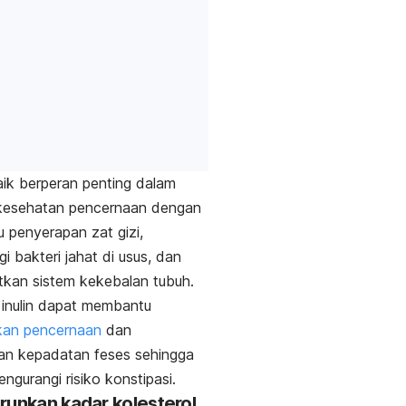
aik berperan penting dalam
kesehatan pencernaan dengan
penyerapan zat gizi,
i bakteri jahat di usus, dan
tkan sistem kekebalan tubuh.
u, inulin dapat membantu
kan pencernaan
dan
an kepadatan feses sehingga
gurangi risiko konstipasi.
runkan kadar kolesterol