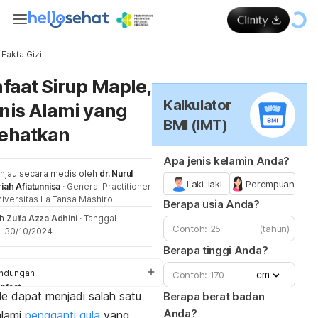
Fakta Gizi
Me
faat Sirup Maple,
Kalkulator
is Alami yang
BMI (IMT)
ehatkan
Apa jenis kelamin Anda?
injau secara medis oleh
dr. Nurul
Laki-laki
Perempuan
riah Afiatunnisa
·
General Practitioner
iversitas La Tansa Mashiro
Berapa usia Anda?
eh
Zulfa Azza Adhini
·
Tanggal
(tahun)
i 30/10/2024
Berapa tinggi Anda?
ndungan
cm
nfaat
le
dapat menjadi salah satu
Berapa berat badan
ra konsumsi
Anda?
alami
pengganti gula
yang