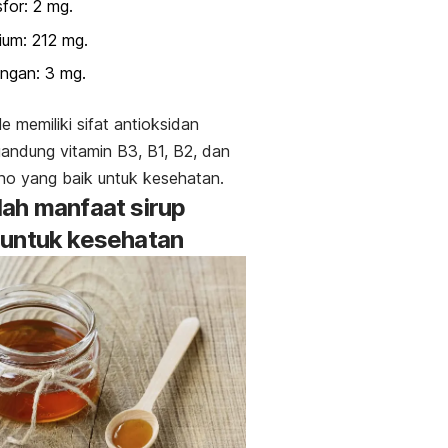
for: 2 mg.
ium: 212 mg.
ngan: 3 mg.
le
memiliki sifat antioksidan
ndung vitamin B3, B1, B2, dan
no yang baik untuk kesehatan.
ah manfaat sirup
untuk kesehatan