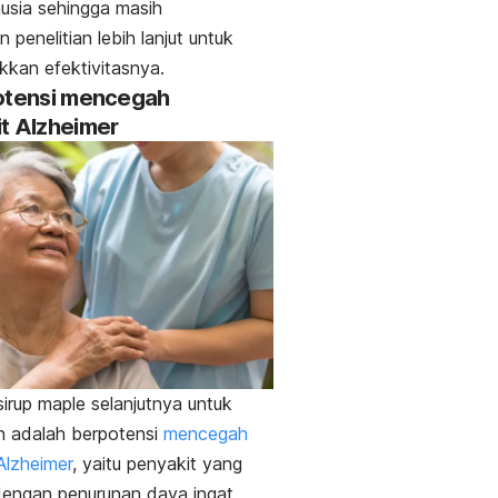
usia sehingga masih
 penelitian lebih lanjut untuk
kkan efektivitasnya.
otensi mencegah
t Alzheimer
sirup
maple
selanjutnya untuk
n adalah berpotensi
mencegah
Alzheimer
, yaitu penyakit yang
dengan penurunan daya ingat,