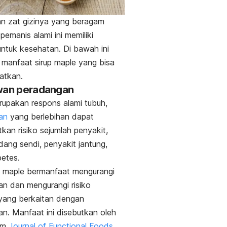
n zat gizinya yang beragam
emanis alami ini memiliki
ntuk kesehatan. Di bawah ini
 manfaat sirup
maple
yang bisa
atkan.
awan peradangan
upakan respons alami tubuh,
an
yang
berlebihan dapat
kan risiko sejumlah penyakit,
adang sendi, penyakit jantung,
betes.
p
maple
bermanfaat mengurangi
n dan mengurangi risiko
yang berkaitan dengan
n. Manfaat ini disebutkan oleh
lam
Journal of Functional Foods
.