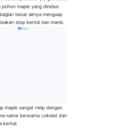
ah pohon
maple
yang direbus
bagian besar airnya menguap
sakan sirup kental dan manis.
Iklan
rup
maple
sangat mirip dengan
ama-sama berwarna cokelat dan
a kental.