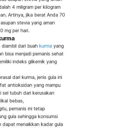
adalah 4 miligram per kilogram
an. Artinya, jika berat Anda 70
 asupan stevia yang aman
0 mg per hari.
 kurma
 diambil dari buah
kurma
yang
an
bisa menjadi pemanis sehat
miliki indeks glikemik yang
asal dari kurma, jenis gula ini
sifat antioksidan yang mampu
i sel tubuh dari kerusakan
dikal bebas,
itu, pemanis ini tetap
ng gula sehingga konsumsi
n dapat menaikkan kadar gula