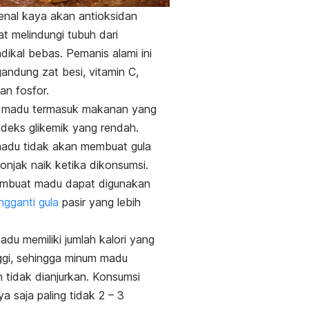
enal kaya akan antioksidan
t melindungi tubuh dari
dikal bebas. Pemanis alami ini
andung zat besi, vitamin C,
an fosfor.
u, madu termasuk makanan yang
indeks glikemik yang rendah.
madu tidak akan membuat gula
onjak naik ketika dikonsumsi.
membuat madu dapat digunakan
gganti gula
pasir yang lebih
du memiliki jumlah kalori yang
ggi, sehingga minum madu
n tidak dianjurkan. Konsumsi
a saja paling tidak 2 – 3