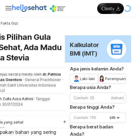
Fakta Gizi
Me
s Pilihan Gula
Kalkulator
Sehat, Ada Madu
BMI (IMT)
a Stevia
Apa jenis kelamin Anda?
injau secara medis oleh
dr. Patricia
Laki-laki
Perempuan
kas Goentoro
·
General Practitioner
·
ah Sakit Universitas Indonesia
Berapa usia Anda?
UI)
(tahun)
eh
Zulfa Azza Adhini
·
Tanggal
i 30/07/2024
Berapa tinggi Anda?
cm
la yang sehat
Berapa berat badan
nis
upakan bahan yang sering
Anda?
ps konsumsi gula