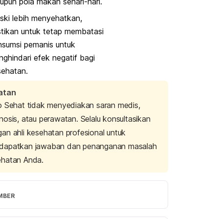
upun pola makan sehari-hari.
ki lebih menyehatkan,
tikan untuk tetap membatasi
nsumsi pemanis untuk
ghindari efek negatif bagi
sehatan.
atan
o Sehat tidak menyediakan saran medis,
nosis, atau perawatan. Selalu konsultasikan
an ahli kesehatan profesional untuk
dapatkan jawaban dan penanganan masalah
ehatan Anda.
MBER
tural” Sweeteners Healthier Than Sugar? 