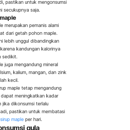
di, pastikan untuk mengonsumsi
ni secukupnya saja.
maple
le
merupakan pemanis alami
at dari getah pohon
maple
.
ni lebih unggul dibandingkan
r karena kandungan kalorinya
 sedikit.
le
juga mengandung mineral
alsium, kalium, mangan, dan zink
lah kecil
.
irup
maple
tetap mengandung
g dapat meningkatkan kadar
 jika dikonsumsi terlalu
adi, pastikan untuk membatasi
i
sirup
maple
per hari.
onsumsi gula