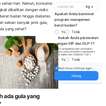
 sehari-hari. Namun, konsumsi
kg
gkali dikaitkan dengan risiko
Apakah Anda berminat
berat badan hingga diabetes.
program manajemen
ri sekian banyak jenis gula,
berat badan?
la yang sehat?
Ya
Tidak
Tahukah Anda perawatan
dengan GIP dan GLP-1?
*Jenis pengobatan dan perawatan
terbaru yang membantu manajemen
berat badan dan Diabetes Tipe 2
Ya
Tidak
Ikuti terus infonya agar
berat badan terjaga:
Hitung
Dapatkan update dari
pakar mengenai dukungan
dan perawatan berat
badan langsung ke inbox
 ada gula yang
Anda.
?