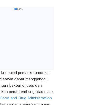
Iklan
 konsumsi pemanis tanpa zat
rti stevia dapat mengganggu
gan bakteri di usus dan
kan perut kembung atau diare,
p
Food and Drug Administration
tas asupan stevia yang aman