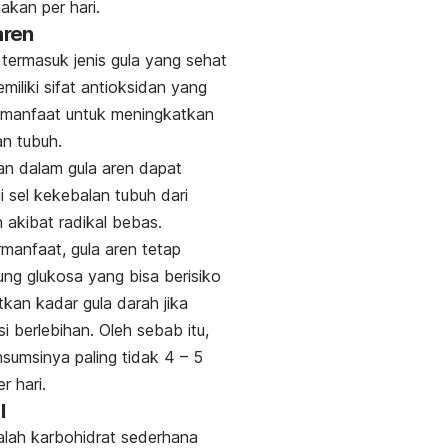
kan per hari.
aren
termasuk jenis gula yang sehat
miliki sifat antioksidan yang
rmanfaat untuk meningkatkan
n tubuh.
an dalam gula aren dapat
i sel kekebalan tubuh dari
 akibat radikal bebas.
manfaat, gula aren tetap
g glukosa yang bisa berisiko
kan kadar gula darah jika
i berlebihan.
Oleh sebab itu,
sumsinya paling tidak 4 – 5
r hari.
l
lah karbohidrat sederhana