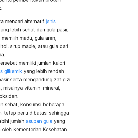
.
ka mencari alternatif
jenis
ang lebih sehat dari gula pasir,
 memilih madu, gula aren,
itol
, sirup
maple,
atau gula dari
ma.
ersebut memiliki jumlah kalori
s glikemik
yang lebih rendah
 pasir serta mengandung zat gizi
, misalnya
vitamin, mineral,
ioksidan.
ih sehat, konsumsi beberapa
ni tetap perlu dibatasi sehingga
ebihi jumlah
asupan gula
yang
n oleh Kementerian Kesehatan