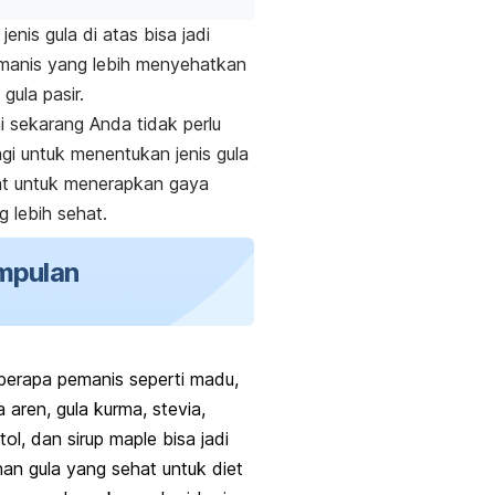
enis gula di atas bisa jadi
emanis yang lebih menyehatkan
gula pasir.
ai sekarang Anda tidak perlu
agi untuk menentukan jenis gula
at untuk menerapkan gaya
g lebih sehat.
mpulan
erapa pemanis seperti madu,
a aren, gula kurma, stevia,
itol,
dan sirup
maple
bisa jadi
ihan gula yang sehat untuk diet