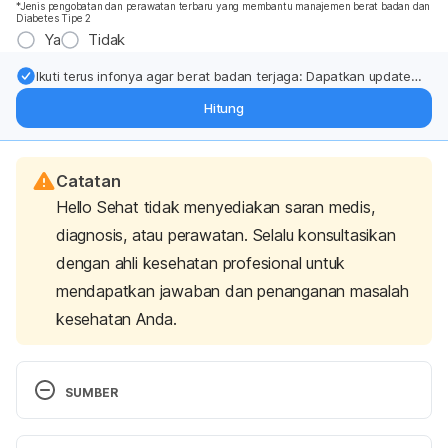
*Jenis pengobatan dan perawatan terbaru yang membantu manajemen berat badan dan
Diabetes Tipe 2
Ya
Tidak
Ikuti terus infonya agar berat badan terjaga: Dapatkan update
dari pakar mengenai dukungan dan perawatan berat badan
Hitung
langsung ke inbox Anda.
Catatan
Hello Sehat tidak menyediakan saran medis,
diagnosis, atau perawatan. Selalu konsultasikan
dengan ahli kesehatan profesional untuk
mendapatkan jawaban dan penanganan masalah
kesehatan Anda.
SUMBER
FoodData Central Search Results. (n.d.). Retrieved 